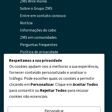
ZMS Wire Home
Sobre o Grupo ZMS
Entre em contato conosco
Notícia
Informações do cabo
ZMS em comunidades
Perguntas frequentes
Política de privacidade
Respeitamos a sua privacidade
Os cookies ajudam-nos a melhorar a sua experiência,
Contato
fornecer conteúdo personalizado e analisar o
tráfego. Pode escolher quais os cookies a permitir
servicio@zmscable.es
clicando em
Personalizar
. Clique em
Aceitar Todos
+86-371-67829333
para consentir ou
Rejeitar Todos
para recusar
+86 17303836349
cookies não essenciais.
Praça de Kaixuan, Zhengzhou, China
Personalizar