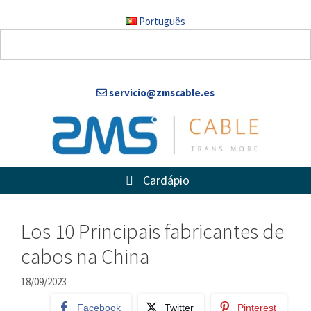
Ir
Português
para
o
conteúdo
servicio@zmscable.es
Cardápio
Los 10 Principais fabricantes de
cabos na China
18/09/2023
Facebook
Twitter
Pinterest