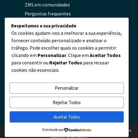
ZMS em comunidades
Perguntas frequentes
Política de privacidade
Respeitamos a sua privacidade
Os cookies ajudam-nos a melhorar a sua experiência,
fornecer conteúdo personalizado e analisar o
Contato
tráfego. Pode escolher quais os cookies a permitir
clicando em
Personalizar
. Clique em
Aceitar Todos
servicio@zmscable.es
para consentir ou
Rejeitar Todos
para recusar
+86-371-67829333
cookies não essenciais.
+86 17303836349
Praça de Kaixuan, Zhengzhou, China
Personalizar
Rejeitar Todos
Aceitar Todos
direito autoral © 2010 - 2026 Empresa de cabos ZMS. Ltda. Todos os
Distribuído por
direitos reservados.