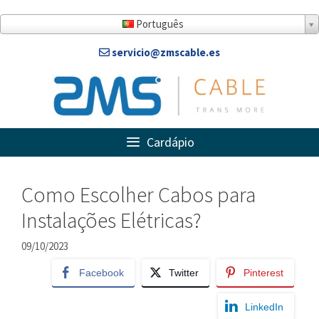
Ir
para
Português
o
servicio@zmscable.es
conteúdo
Cardápio
Como Escolher Cabos para
Instalações Elétricas?
09/10/2023
Facebook
Twitter
Pinterest
LinkedIn