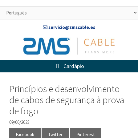
Ir
para
o
conteúdo
servicio@zmscable.es
Cardápio
Princípios e desenvolvimento
de cabos de segurança à prova
de fogo
09/06/2023
Facebook
Twitter
Pinterest