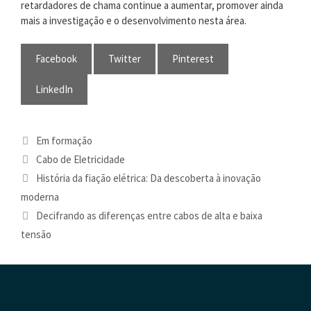
retardadores de chama continue a aumentar, promover ainda
mais a investigação e o desenvolvimento nesta área.
Facebook
Twitter
Pinterest
LinkedIn
Categorias
Em formação
Tag
Cabo de Eletricidade
História da fiação elétrica: Da descoberta à inovação
moderna
Decifrando as diferenças entre cabos de alta e baixa
tensão