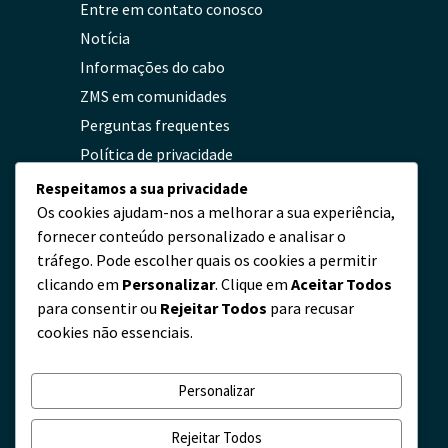
Entre em contato conosco
Notícia
Informações do cabo
ZMS em comunidades
Perguntas frequentes
Política de privacidade
Respeitamos a sua privacidade
Os cookies ajudam-nos a melhorar a sua experiência,
Contato
fornecer conteúdo personalizado e analisar o
tráfego. Pode escolher quais os cookies a permitir
servicio@zmscable.es
clicando em
Personalizar
. Clique em
Aceitar Todos
+86-371-67829333
para consentir ou
Rejeitar Todos
para recusar
+86 17303836349
cookies não essenciais.
Praça de Kaixuan, Zhengzhou, China
Personalizar
Rejeitar Todos