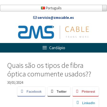
Ir
para
Português
o
servicio@zmscable.es
conteúdo
Cardápio
Quais são os tipos de fibra
óptica comumente usados??
30/01/2024
Facebook
Twitter
Pinterest
LinkedIn