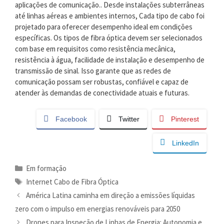
aplicações de comunicação.. Desde instalações subterrâneas
até linhas aéreas e ambientes internos, Cada tipo de cabo foi
projetado para oferecer desempenho ideal em condições
específicas. Os tipos de fibra óptica devem ser selecionados
com base em requisitos como resistência mecânica,
resistência à água, facilidade de instalação e desempenho de
transmissão de sinal. Isso garante que as redes de
comunicação possam ser robustas, confiável e capaz de
atender às demandas de conectividade atuais e futuras.
Facebook
Twitter
Pinterest
LinkedIn
Categorias
Em formação
Tag
Internet Cabo de Fibra Óptica
América Latina caminha em direção a emissões líquidas
zero com o impulso em energias renováveis ​​para 2050
Drones para Inspeção de Linhas de Energia: Autonomia e