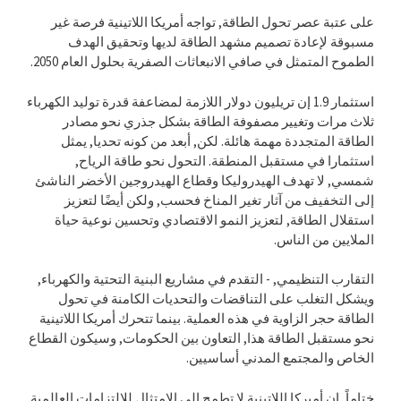
على عتبة عصر تحول الطاقة, تواجه أمريكا اللاتينية فرصة غير
مسبوقة لإعادة تصميم مشهد الطاقة لديها وتحقيق الهدف
الطموح المتمثل في صافي الانبعاثات الصفرية بحلول العام 2050.
استثمار 1.9 إن تريليون دولار اللازمة لمضاعفة قدرة توليد الكهرباء
ثلاث مرات وتغيير مصفوفة الطاقة بشكل جذري نحو مصادر
الطاقة المتجددة مهمة هائلة. لكن, أبعد من كونه تحديا, يمثل
استثمارا في مستقبل المنطقة. التحول نحو طاقة الرياح,
شمسي, لا تهدف الهيدروليكا وقطاع الهيدروجين الأخضر الناشئ
إلى التخفيف من آثار تغير المناخ فحسب, ولكن أيضًا لتعزيز
استقلال الطاقة, لتعزيز النمو الاقتصادي وتحسين نوعية حياة
الملايين من الناس.
التقارب التنظيمي, - التقدم في مشاريع البنية التحتية والكهرباء,
ويشكل التغلب على التناقضات والتحديات الكامنة في تحول
الطاقة حجر الزاوية في هذه العملية. بينما تتحرك أمريكا اللاتينية
نحو مستقبل الطاقة هذا, التعاون بين الحكومات, وسيكون القطاع
الخاص والمجتمع المدني أساسيين.
ختاماً, إن أميركا اللاتينية لا تطمح إلى الامتثال للالتزامات العالمية