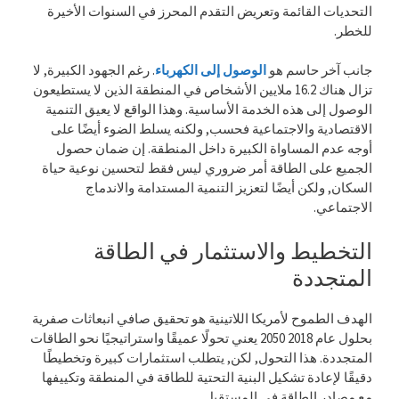
التحديات القائمة وتعريض التقدم المحرز في السنوات الأخيرة
للخطر.
جانب آخر حاسم هو
الوصول إلى الكهرباء
. رغم الجهود الكبيرة, لا
تزال هناك 16.2 ملايين الأشخاص في المنطقة الذين لا يستطيعون
الوصول إلى هذه الخدمة الأساسية. وهذا الواقع لا يعيق التنمية
الاقتصادية والاجتماعية فحسب, ولكنه يسلط الضوء أيضًا على
أوجه عدم المساواة الكبيرة داخل المنطقة. إن ضمان حصول
الجميع على الطاقة أمر ضروري ليس فقط لتحسين نوعية حياة
السكان, ولكن أيضًا لتعزيز التنمية المستدامة والاندماج
الاجتماعي.
التخطيط والاستثمار في الطاقة
المتجددة
الهدف الطموح لأمريكا اللاتينية هو تحقيق صافي انبعاثات صفرية
بحلول عام 2018 2050 يعني تحولًا عميقًا واستراتيجيًا نحو الطاقات
المتجددة. هذا التحول, لكن, يتطلب استثمارات كبيرة وتخطيطًا
دقيقًا لإعادة تشكيل البنية التحتية للطاقة في المنطقة وتكييفها
مع مصادر الطاقة في المستقبل.