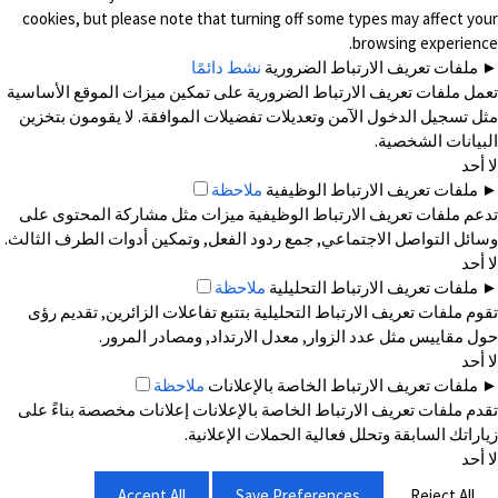
cookies, but please note that turning off some types may affect your
browsing experience.
►
ملفات تعريف الارتباط الضرورية
نشط دائمًا
تعمل ملفات تعريف الارتباط الضرورية على تمكين ميزات الموقع الأساسية
مثل تسجيل الدخول الآمن وتعديلات تفضيلات الموافقة. لا يقومون بتخزين
البيانات الشخصية.
لا أحد
►
ملفات تعريف الارتباط الوظيفية
ملاحظة
تدعم ملفات تعريف الارتباط الوظيفية ميزات مثل مشاركة المحتوى على
وسائل التواصل الاجتماعي, جمع ردود الفعل, وتمكين أدوات الطرف الثالث.
لا أحد
►
ملفات تعريف الارتباط التحليلية
ملاحظة
تقوم ملفات تعريف الارتباط التحليلية بتتبع تفاعلات الزائرين, تقديم رؤى
حول مقاييس مثل عدد الزوار, معدل الارتداد, ومصادر المرور.
لا أحد
►
ملفات تعريف الارتباط الخاصة بالإعلانات
ملاحظة
تقدم ملفات تعريف الارتباط الخاصة بالإعلانات إعلانات مخصصة بناءً على
زياراتك السابقة وتحلل فعالية الحملات الإعلانية.
لا أحد
Accept All
Save Preferences
Reject All