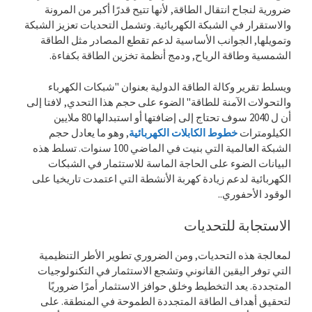
ضرورية لنجاح انتقال الطاقة, لأنها تتيح قدرًا أكبر من المرونة
والاستقرار في الشبكة الكهربائية. وتشمل التحديات تعزيز الشبكة
وتمويلها, الجوانب الأساسية لدعم تقطع المصادر مثل الطاقة
الشمسية وطاقة الرياح, ودمج أنظمة تخزين الطاقة بكفاءة.
ويسلط تقرير وكالة الطاقة الدولية بعنوان "شبكات الكهرباء
والتحولات الآمنة للطاقة" الضوء على حجم هذا التحدي, لافتا إلى
أن ل 2040 سوف تحتاج إلى إضافتها أو استبدالها 80 ملايين
الكيلومترات
خطوط الكابلات الكهربائية
, وهو ما يعادل حجم
الشبكة العالمية التي بنيت في الماضي 100 سنوات. تسلط هذه
البيانات الضوء على الحاجة الماسة للاستثمار في الشبكات
الكهربائية لدعم زيادة كهربة الأنشطة التي اعتمدت تاريخيا على
الوقود الأحفوري..
الاستجابة للتحديات
لمعالجة هذه التحديات, ومن الضروري تطوير الأطر التنظيمية
التي توفر اليقين القانوني وتشجع الاستثمار في التكنولوجيات
المتجددة. يعد التخطيط وخلق حوافز الاستثمار أمرًا ضروريًا
لتحقيق أهداف الطاقة المتجددة الطموحة في المنطقة. على