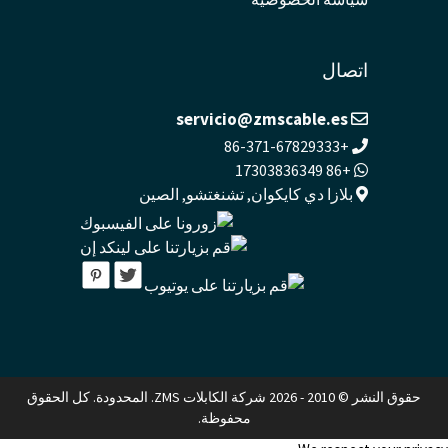
اتصال
servicio@zmscable.es
+86-371-67829333
+86 17303836349
بلازا دي كايكوان, تشنغتشو, الصين
حقوق النشر © 2010 - 2026 شركة الكابلات ZMS. المحدودة. كل الحقوق
محفوظة.