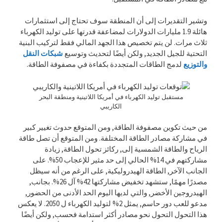
وتشير التقديرات إلى أن المنطقة سوف تحتاج إلى استثمارات
هائلة 1.9 مليارات الدولارات لمضاعفة قدرتها على توليد الكهرباء
ثلاث مرات. لن يتم تخصيص هذا الجهد المالي فقط لتركيب البنية
التحتية للجيل الجديد, ولكن أيضًا لتحديث وتوسيع
شبكات النقل
والتوزيع
لدمج الطاقات المتجددة بكفاءة في مصفوفة الطاقة.
مستقبل توليد الكهرباء في أمريكا اللاتينية ومنطقة البحر
الكاريبي
من حيث تكوين مصفوفة الطاقة, ومن المتوقع حدوث تغيير كبير
في مشاركة مصادر الطاقة المختلفة. ومن المتوقع أن تصل طاقة
الرياح والطاقة الشمسية إلى, ركائز تحول الطاقة, زيادة
مشاركتهم في 14% الحالي إلى حد مثير للإعجاب 50%. على
الجانب الآخر, الطاقة الهيدروليكية, على الرغم من أنه سيظل
مصدرًا مهمًا, ستشهد تخفيض مشاركتها 42% آل 26%. بجانب,
الهيدروجين الأخضر, والتي لديها اليوم الحد الأدنى من الحضور,
مدعو للعب دور حاسم, يمثل 2% لتوليد الكهرباء ل 2050. لا يعكس
هذا التحول التحول نحو مصادر أكثر استدامة فحسب, ولكن أيضًا