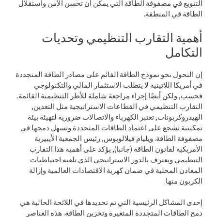
التنويع في مصفوفة الطاقة التي يمكن أن تحسن الأمن واستقلال
الطاقة في المنطقة.
أهمية التقارب التنظيمي وتحديات
التكامل
إن التحول نحو نموذج الطاقة القائم على مصادر الطاقة المتجددة
في أمريكا اللاتينية لا يتطلب الاستثمار المالي والتكنولوجي
فحسب, ولكن أيضًا إجراء مراجعة شاملة للأطر التنظيمية القائمة.
التقارب التنظيمي في القطاعات الاستراتيجية مثل التعدين,
الهيدروكربونات, تعتبر الكهرباء والاتصالات ضرورية لتهيئة بيئة
تمكينية تشجع على اعتماد الطاقات المتجددة وتسهل دمجها في
مصفوفة الطاقة. ويليام فيلالوبوس, رئيس الجمعية الأيبيرية
الأمريكية لقانون الطاقة (جانبا), يؤكد على أهمية هذا التقارب
التنظيمي ويعترف بالدور الاستراتيجي الذي تلعبه احتياطيات
المعادن المحلية في ضمان كهربة الاقتصادات العالمية وإزالة
الكربون منها.
إحدى المشاكل الرئيسية التي تم تحديدها في اللائحة الحالية هي
دمج الطاقات المتجددة المتغيرة وتخزين الطاقة. هذه العناصر