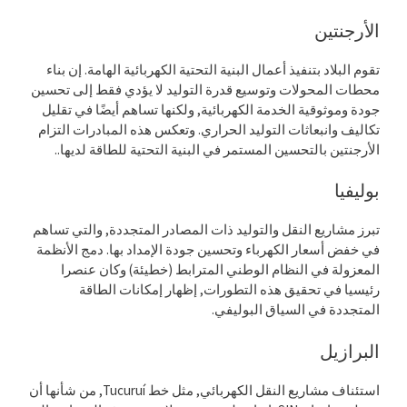
الأرجنتين
تقوم البلاد بتنفيذ أعمال البنية التحتية الكهربائية الهامة. إن بناء
محطات المحولات وتوسيع قدرة التوليد لا يؤدي فقط إلى تحسين
جودة وموثوقية الخدمة الكهربائية, ولكنها تساهم أيضًا في تقليل
تكاليف وانبعاثات التوليد الحراري. وتعكس هذه المبادرات التزام
الأرجنتين بالتحسين المستمر في البنية التحتية للطاقة لديها..
بوليفيا
تبرز مشاريع النقل والتوليد ذات المصادر المتجددة, والتي تساهم
في خفض أسعار الكهرباء وتحسين جودة الإمداد بها. دمج الأنظمة
المعزولة في النظام الوطني المترابط (خطيئة) وكان عنصرا
رئيسيا في تحقيق هذه التطورات, إظهار إمكانات الطاقة
المتجددة في السياق البوليفي.
البرازيل
استئناف مشاريع النقل الكهربائي, مثل خط Tucuruí, من شأنها أن