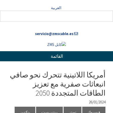
خطى
العربية
لى
لمحتوى
servicio@zmscable.es
القائمة
أمريكا اللاتينية تتحرك نحو صافي
انبعاثات صفرية مع تعزيز
الطاقات المتجددة 2050
26/01/2024
فيسبوك
تويتر
بينتيريست
ينكدين