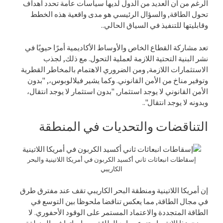
الرغم من أن العديد من الدول لديها سياسات عامة تحدد أهداف
تحول الطاقة, والسؤال الرئيسي هو مدى واقعية هذه الخطط
وقابليتها للتنفيذ في السياق الحالي..
تعد مشاركة القطاع الخاص والأوساط الأكاديمية أمرًا حيويًا في
نشر البنية التحتية اللازمة لعملية التحول. مع ذلك, لجذب
الاستثمارات اللازمة, ومن الضروري الاهتمام بالمخاطر القطرية
وتوفير مناخ من الأمن القانوني. وكما يشير فيلالوبوس،, "بدون
الأمن القانوني لا يوجد استثمار, "بدون استثمار لا يوجد انتقال،
وبدونه لا يوجد انتقال"..
التناقضات والتحديات في المنطقة
إسقاطات انبعاثات ثاني أكسيد الكربون في أمريكا اللاتينية والبحر
الكاريبي
إن أمريكا اللاتينية ومنطقة البحر الكاريبي تقف عند مفترق طرق
في مجال الطاقة, مما يعكس تناقضا ملحوظا بين التوسع في
الطاقة المتجددة والاعتماد المستمر على الوقود الأحفوري. لا