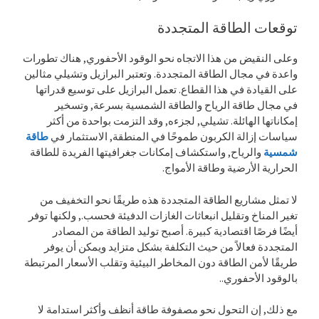
توقعات الطاقة المتجددة
وعلى النقيض من هذا الاتجاه نحو الوقود الأحفوري, هناك تطورات
واعدة في مجال الطاقة المتجددة. وتعتبر البرازيل وتشيلي مثالين
على القيادة في هذا القطاع. تعمل البرازيل على توسيع قدراتها
في مجال طاقة الرياح والطاقة الشمسية بسرعة, وتسخير
إمكاناتها الهائلة. تشيلي, لجزءه, وقد التزمت بواحدة من أكثر
سياسات إزالة الكربون طموحًا في المنطقة, الاستثمار في
طاقة
شمسية
والرياح, واستكشاف إمكانات جغرافيتها الفريدة للطاقة
الحرارية الأرضية وطاقة الأمواج.
لا تمثل مشاريع الطاقة المتجددة هذه طريقًا نحو التخفيف من
تغير المناخ وتقليل انبعاثات الغازات الدفيئة فحسب., ولكنها توفر
أيضًا فرصًا اقتصادية كبيرة. أصبح توليد الطاقة من المصادر
المتجددة فعالاً من حيث التكلفة بشكل متزايد ويمكن أن يوفر
طريقًا لأمن الطاقة دون المخاطر البيئية وتقلب الأسعار المرتبطة
بالوقود الأحفوري..
مع ذلك, إن التحول نحو مصفوفة طاقة أنظف وأكثر استدامة لا