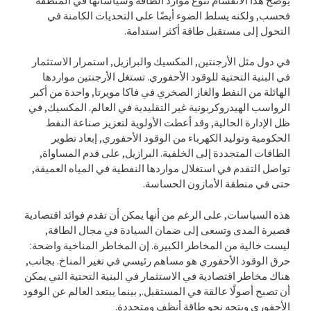
يوضح هذا الانقسام تنوع موارد الطاقة وسياساتها في المنطقة
فحسب, ولكنه يسلط الضوء أيضًا على التحديات الكامنة في
التحول إلى مستقبل طاقة أكثر استدامة.
في دول مثل الأرجنتين, المكسيك والبرازيل, استمرار الاستثمار
في البنية التحتية للوقود الأحفوري. تستغل الأرجنتين مواردها
الهائلة من النفط والغاز الصخري في فاكا مويرتا, واحدة من أكبر
الرواسب الهيدروكربونية غير التقليدية في العالم. المكسيك, في
ظل الإدارة الحالية, وقد أعطت الأولوية لتعزيز صناعة النفط
الحكومية وتوليد الكهرباء من الوقود الأحفوري, إبعاد تطوير
الطاقات المتجددة إلى الخلفية. البرازيل, على قدم المساواة,
تواصل التقدم في استغلال مواردها النفطية في المياه العميقة,
حتى في منطقة الأمازون الحساسة.
هذه السياسات, على الرغم من أنها يمكن أن تقدم فوائد اقتصادية
قصيرة المدى وتسعى إلى ضمان السيادة في مجال الطاقة,
ليست خالية من المخاطر الكبيرة. إن المخاطر المناخية واضحة:
حرق الوقود الأحفوري هو مساهم رئيسي في تغير المناخ. بجانب,
هناك مخاطر اقتصادية في الاستثمار في البنية التحتية التي يمكن
أن تصبح أصولًا عالقة في المستقبل., بينما يبتعد العالم عن الوقود
الأحفوري ويتجه نحو طاقة أنظف ومتجددة.