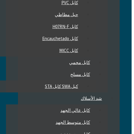
كابل PVC
حبل مطاطي
كابل H07RN-F
كابل Encauchetado
كابل MICC
كابل محمي
كابل مسلح
كبل SWA كابل STA
شد الأسلاك
كابل عالي الجهد
كابل متوسط ​​الجهد