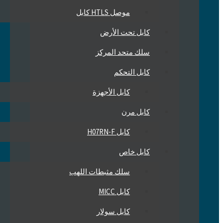
موصل HTLS كابل
كابل تحت الأرض
سلك متحد المركز
كابل التحكم
كابل الأجهزة
كابل مرن
كابل H07RN-F
كابل خاص
سلك مثبطات اللهب
كابل MICC
كابل سولار