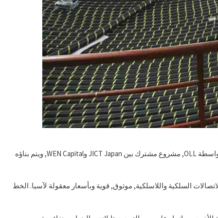
وفقا للخطة, النظام لديه القدرة التصميمية 216 Tbps ومن المقرر الانتهاء منه 2023. يتم تطوير النظام بواسطة OLL, مشروع مشترك بين JICT Japan وWEN Capital, ويتم بناؤه
MIS تقريبًا 400 الملايين من الدولارات. سيوفر نظام كابل MIST مرفقًا آمنًا للاتصالات السلكية واللاسلكية, موثوق, قوية وبأسعار معقولة لآسيا. الخط