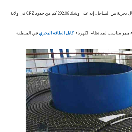
في نظام الكابلات البحرية الدولي هذا، 523,50 كم في المياه الساحلية لولاية تاميل نادو, في بعض 12 أميال بحرية من الساحل. إنه على وشك 202,06 كم من حدود CRZ في ولاية
اء ممر مناسب لمد نظام الكهرباء.
كابل الطاقة البحري
في المنطقة