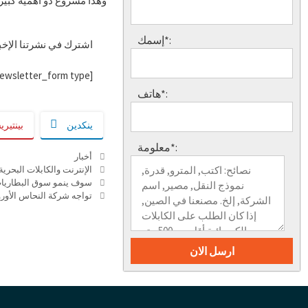
وهذا مشروع ذو أهمية كبيرة
إسمك*:
اشترك في نشرتنا الإخبا
[newsletter_form type=”الحد الأدنى”]
هاتف*:
ينكدين
بينتير
معلومة*:
التصنيفات
أخبار
العلامات
الإنترنت والكابلات البحرية 
سوف ينمو سوق البطاريات البح
تواجه شركة النحاس الأورو