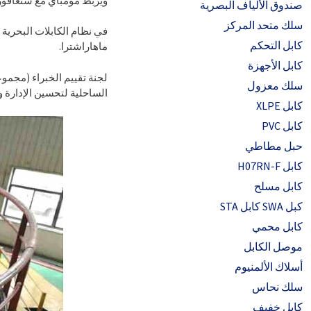
ويربط مومباي مع سنغافور
صندوق الألياف البصرية
سلك متحد المركز
كابل التحكم
ماهاراشترا.
كابل الأجهزة
لجنة تقييم الخبراء (مجموع
سلك معزول
الساحلية لتحسين الإدارة 
كابل XLPE
كابل PVC
حبل مطاطي
كابل H07RN-F
كابل مسلح
كبل SWA كابل STA
كابل محمي
موصل الكابل
أسلاك الألمنيوم
سلك نحاس
كابل خفيف