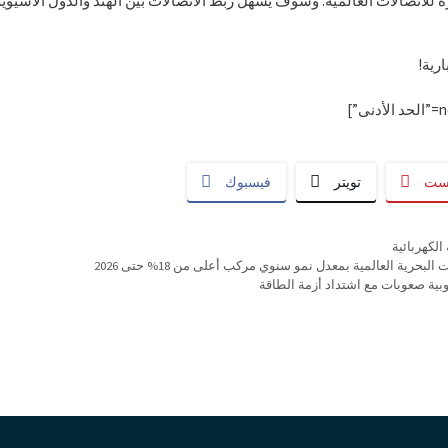
 للاتصالات العالمية. وسوف يسهل ربط الاتصالات بين الهند والدول الآسيوية ال
رية!
يست
تويتر
فيسبوك
الكهربائية
رية العالمية بمعدل نمو سنوي مركب أعلى من 18% حتى 2026
بية صعوبات مع اشتداد أزمة الطاقة