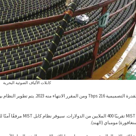
كابلات الألياف الضوئية البحرية
التكلفة الإجمالية لمشروع T
غافورة) مومباي (الهند).