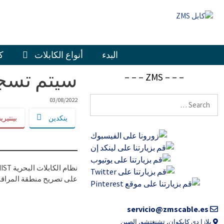
خطى
لى
لمحتوى
البدء
أنواع الكابلات
ك
سيتم تسجي
– – – ZMS – – –
البحث
03/08/2022
عن:
ينكدين
بينتير
على تصريح منطقة المراقبة الساحلية (CRZ) من قبل الحك
servicio@zmscable.es
بلازا دي كايكوان, تشنغتشو, الصين