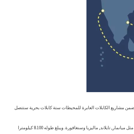
 تهبط في بومباي. لوس 17 تتضمن مشاريع الكابلات العابرة للمحيطات ستة كابلات بحرية ستتصل
MIST هي شبكة اتصالات بحرية دولية من الألياف الضوئية تعبر قاع البحر لربط الهند بدول آسيوية أخرى مثل ميانمار, تايلاند, ماليزيا وسنغافورة. ويبلغ طوله 8.100 كيلومترا