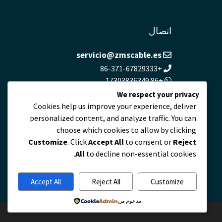
اتصال
servicio@zmscable.es
+86-371-67829333
+86 17303836349
بلازا دي كايكوان, تشنغتشو, الصين
We respect your privacy
Cookies help us improve your experience, deliver
personalized content, and analyze traffic. You can
choose which cookies to allow by clicking
Customize
. Click
Accept All
to consent or
Reject
All
to decline non-essential cookies.
Accept All
Reject All
Customize
مدعوم من