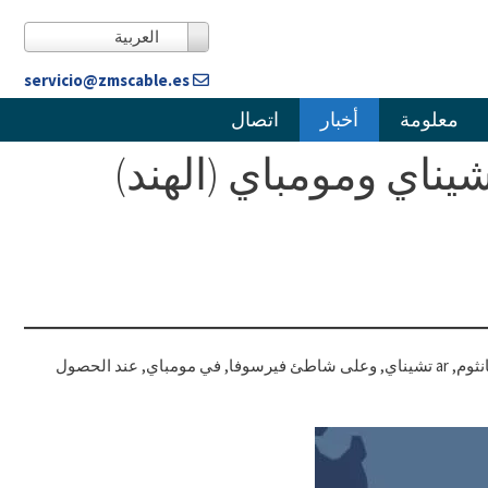
العربية
servicio@zmscable.es
معلومة
أخبار
اتصال
اي ومومباي (الهند)
نظام الكابلات البحرية MIST من 8.100 كم بين ميانمار, ماليزيا, ستهبط الهند وسنغافورة على شاطئ سانثوم, ar تشيناي, وعلى شاطئ فيرسوفا, في مومباي, عند الحصول