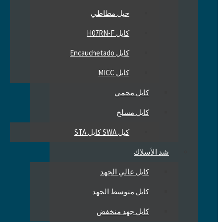
حبل مطاطي
كابل H07RN-F
كابل Encauchetado
كابل MICC
كابل محمي
كابل مسلح
كبل SWA كابل STA
شد الأسلاك
كابل عالي الجهد
كابل متوسط ​​الجهد
كابل جهد منخفض