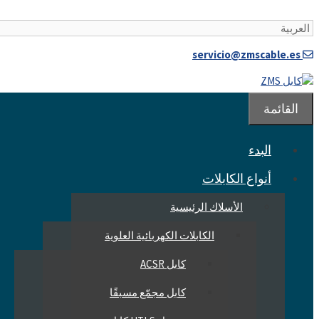
تخطى
الى
المحتوى
servicio@zmscable.es
القائمة
البدء
أنواع الكابلات
الأسلاك الرئيسية
الكابلات الكهربائية العلوية
كابل ACSR
كابل مجمّع مسبقًا