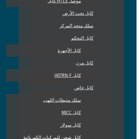
موصل HTLS كابل
كابل تحت الأرض
سلك متحد المركز
كابل التحكم
كابل الأجهزة
كابل مرن
كابل H07RN-F
كابل خاص
سلك مثبطات اللهب
كابل MICC
كابل سولار
كابل شحن للمركبات الكهربائية