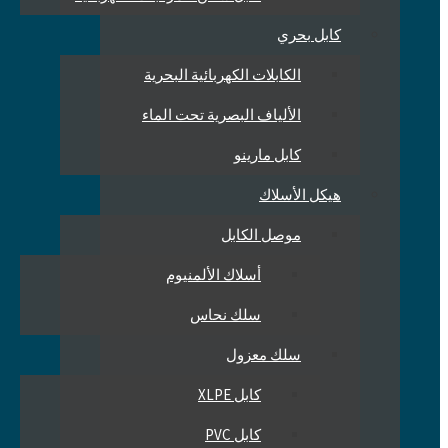
كابل بحري
الكابلات الكهربائية البحرية
الألياف البصرية تحت الماء
كابل مارينو
هيكل الأسلاك
موصل الكابل
أسلاك الألمنيوم
سلك نحاس
سلك معزول
كابل XLPE
كابل PVC