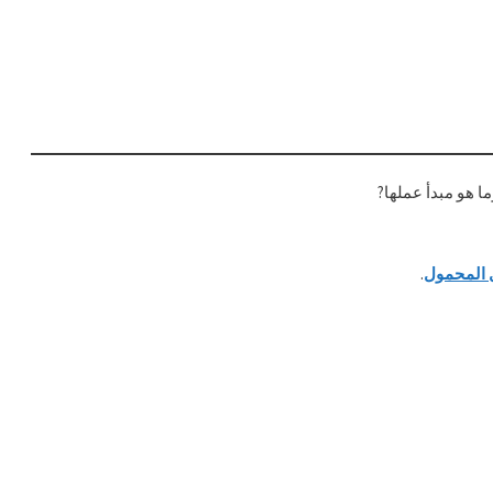
ا هو مبدأ عملها?
ل المحمول
.