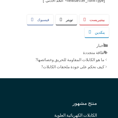
[newsletter_form type=”الحد الأدنى”]
بينتيريست
تويتر
فيسبوك
ينكدين
التصنيفات
أخبار
العلامات
طاقة متجددة
ما هو الكابلات المقاومة للحريق وخصائصها?
كيف نحكم على جودة ملحقات الكابلات?
منتج مشهور
الكابلات الكهربائية العلوية