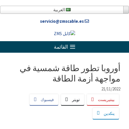
خطى
لى
العربية
لمحتوى
servicio@zmscable.es
القائمة
أوروبا تطور طاقة شمسية في
مواجهة أزمة الطاقة
21/11/2022
بينتيريست
تويتر
فيسبوك
ينكدين