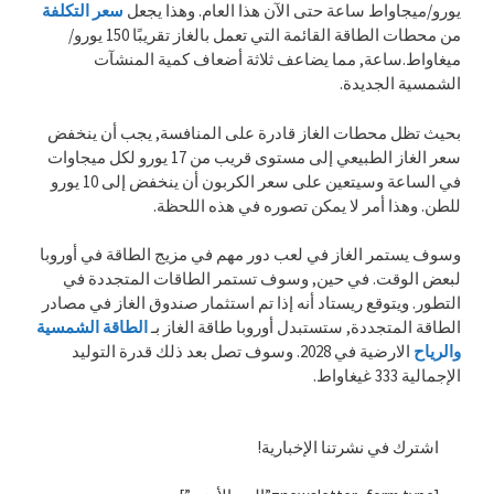
يورو/ميجاواط ساعة حتى الآن هذا العام. وهذا يجعل
سعر التكلفة
من محطات الطاقة القائمة التي تعمل بالغاز تقريبًا 150 يورو/
ميغاواط.ساعة, مما يضاعف ثلاثة أضعاف كمية المنشآت
الشمسية الجديدة.
بحيث تظل محطات الغاز قادرة على المنافسة, يجب أن ينخفض ​​
سعر الغاز الطبيعي إلى مستوى قريب من 17 يورو لكل ميجاوات
في الساعة وسيتعين على سعر الكربون أن ينخفض ​​إلى 10 يورو
للطن. وهذا أمر لا يمكن تصوره في هذه اللحظة.
وسوف يستمر الغاز في لعب دور مهم في مزيج الطاقة في أوروبا
لبعض الوقت. في حين, وسوف تستمر الطاقات المتجددة في
التطور. ويتوقع ريستاد أنه إذا تم استثمار صندوق الغاز في مصادر
الطاقة المتجددة, ستستبدل أوروبا طاقة الغاز بـ
الطاقة الشمسية
والرياح
الارضية في 2028. وسوف تصل بعد ذلك قدرة التوليد
الإجمالية 333 غيغاواط.
اشترك في نشرتنا الإخبارية!