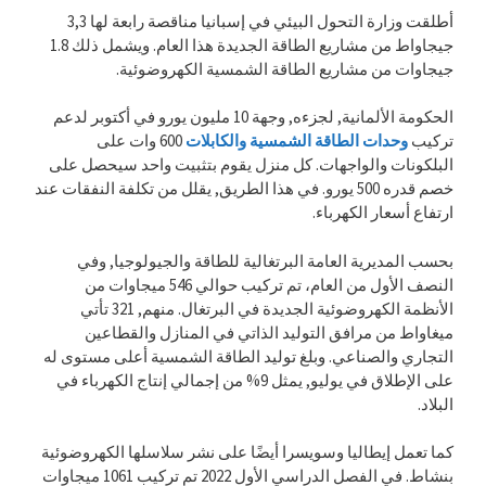
أطلقت وزارة التحول البيئي في إسبانيا مناقصة رابعة لها 3,3
جيجاواط من مشاريع الطاقة الجديدة هذا العام. ويشمل ذلك 1.8
جيجاوات من مشاريع الطاقة الشمسية الكهروضوئية.
الحكومة الألمانية, لجزءه, وجهة 10 مليون يورو في أكتوبر لدعم
تركيب
وحدات الطاقة الشمسية والكابلات
600 وات على
البلكونات والواجهات. كل منزل يقوم بتثبيت واحد سيحصل على
خصم قدره 500 يورو. في هذا الطريق, يقلل من تكلفة النفقات عند
ارتفاع أسعار الكهرباء.
بحسب المديرية العامة البرتغالية للطاقة والجيولوجيا, وفي
النصف الأول من العام، تم تركيب حوالي 546 ميجاوات من
الأنظمة الكهروضوئية الجديدة في البرتغال. منهم, 321 تأتي
ميغاواط من مرافق التوليد الذاتي في المنازل والقطاعين
التجاري والصناعي. وبلغ توليد الطاقة الشمسية أعلى مستوى له
على الإطلاق في يوليو, يمثل 9% من إجمالي إنتاج الكهرباء في
البلاد.
كما تعمل إيطاليا وسويسرا أيضًا على نشر سلاسلها الكهروضوئية
بنشاط. في الفصل الدراسي الأول 2022 تم تركيب 1061 ميجاوات