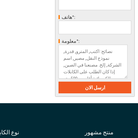
هاتف*:
معلومة*:
منتج مشهور
نوع الكاب