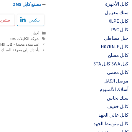
كابل الأجهزة
—
مصنع كابل ZMS
سلك معزول
ينكدين
بينتير
كابل XLPE
كابل PVC
التصنيفات
أخبار
حبل مطاطي
العلامات
شركة الكابلات ZMS
عيد ميلاد مجيد! – كابل ZMS
كابل H07RN-F
يأخذك إلى معرفة السلك و
كابل مسلح
كبل SWA كابل STA
كابل محمي
موصل الكابل
أسلاك الألمنيوم
سلك نحاس
كابل خفيف
كابل عالي الجهد
كابل متوسط ​​الجهد