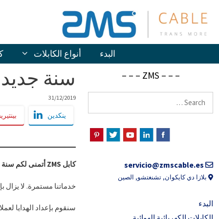
خطى
لى
لمحتوى
البدء
أنواع الكابلات
ك
سنة جديدة س
– – – ZMS – – –
البحث
31/12/2019
عن:
ينكدين
بينتير
كابل ZMS أتمنى لكم سنة جديدة سعيدة!
servicio@zmscable.es
بلازا دي كايكوان, تشنغتشو, الصين
خدماتنا مستمرة. لا يزال بإم
البدء
سنقوم بإعداد الهدايا لعملائ
الكابلات الكهربائية الهوائية