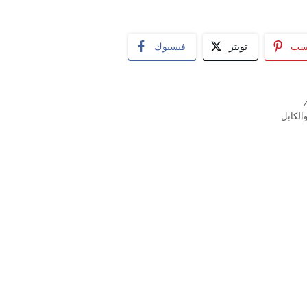
يست
تويتر
فيسبوك
الكابل