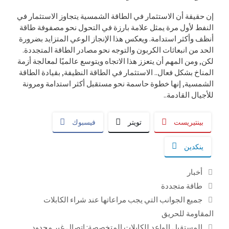
إن حقيقة أن الاستثمار في الطاقة الشمسية يتجاوز الاستثمار في
النفط لأول مرة يمثل علامة بارزة في التحول نحو مصفوفة طاقة
أنظف وأكثر استدامة. ويعكس هذا الإنجاز الوعي المتزايد بضرورة
الحد من انبعاثات الكربون والتوجه نحو مصادر الطاقة المتجددة.
لكن, ومن المهم أن يتعزز هذا الاتجاه ويتوسع عالميًا لمعالجة أزمة
المناخ بشكل فعال.. الاستثمار في الطاقة النظيفة, بقيادة الطاقة
الشمسية, إنها خطوة حاسمة نحو مستقبل أكثر استدامة ومرونة
للأجيال القادمة..
بينتيريست
تويتر
فيسبوك
ينكدين
التصنيفات
أخبار
العلامات
طاقة متجددة
جميع الجوانب التي يجب مراعاتها عند شراء الكابلات
المقاومة للحريق
المستقبل الواعد للكابلات المتخصصة: اتصال غير محدود