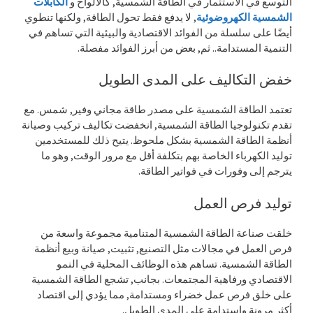
التوسع في الاستثمار في الطاقة الشمسية, كالألواح و
الكابلات
الشمسية الكهروضوئية
, لا يدفع فقط تحول الطاقة, ولكنها تنطوي
أيضًا على سلسلة من الفوائد الاقتصادية والبيئية التي تساهم في
التنمية المستدامة.. ثم, بعض من أبرز الفوائد مفصلة.
خفض التكاليف على المدى الطويل
تعتمد الطاقة الشمسية على مصدر طاقة مجاني وفير, شمس. مع
تقدم تكنولوجيا الطاقة الشمسية, انخفضت تكاليف تركيب وصيانة
أنظمة الطاقة الشمسية بشكل ملحوظ. يتيح ذلك للمستخدمين
توليد الكهرباء الخاصة بهم بتكلفة أقل مع مرور الوقت, وهو ما
يترجم إلى وفورات في فواتير الطاقة.
توليد فرص العمل
خلقت صناعة الطاقة الشمسية المتنامية مجموعة واسعة من
فرص العمل في مجالات مثل التصنيع, تثبيت, صيانة وبيع أنظمة
الطاقة الشمسية. تساهم هذه الوظائف المحلية في النمو
الاقتصادي ورفاهية المجتمعات. بجانب, تشجع الطاقة الشمسية
على خلق فرص عمل خضراء ومستدامة, مما يؤدي إلى اقتصاد
أكثر مرونة واستدامة على المدى الطويل.