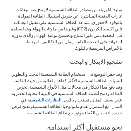
توليد الكهرباء من مصادر الطاقة الشمسية لا ينتج عنه انبعاثات
غازات الدفيئة المباشرة. عن طريق استبدال الطاقة المولدة
بالوقود الأحفوري, تساعد الطاقة الشمسية على تقليل انبعاثات
ثاني أكسيد الكربون (CO2) وغيرها من ملوثات الهواء. وهذا يساهم
في التخفيف من تغير المناخ وتحسين نوعية الهواء., والذي بدوره
له فوائد على الصحة العامة ويقلل من التكاليف المرتبطة
بالأمراض المرتبطة بالتلوث.
تشجيع الابتكار والبحث
وقد حفز التوسع في استخدام الطاقة الشمسية البحث والتطوير
لتقنيات الطاقة الشمسية الأكثر كفاءة وفعالية من حيث التكلفة.
وقد دفع هذا الابتكار في مجالات مثل الألواح الشمسية, تخزين
الطاقة ودمج أنظمة الطاقة الشمسية في البنية التحتية الحضرية.
علي سبيل المثال, تستخدم بالفعل
النظارات الشمسية
في
المدن. مع استمرار تقدم تكنولوجيا الطاقة الشمسية, تفتح فرص
جديدة لتحسين الكفاءة وتوسيع نطاق الطاقة الشمسية.
نحو مستقبل أكثر استدامة