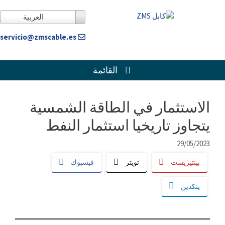
خطى
لى
العربية
لمحتوى
servicio@zmscable.es
القائمة
الاستثمار في الطاقة الشمسية
يتجاوز تاريخيا استثمار النفط
29/05/2023
بينتيريست
تويتر
فيسبوك
ينكدين