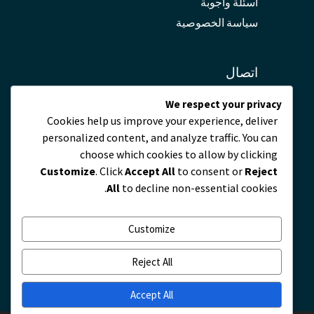
أسئلة وأجوبة
سياسة الخصوصية
اتصال
We respect your privacy
servicio@zmscable.es
Cookies help us improve your experience, deliver
+86-371-67829333
personalized content, and analyze traffic. You can
+86 17303836349
choose which cookies to allow by clicking
بلازا دي كايكوان, تشنغتشو, الصين
Customize
. Click
Accept All
to consent or
Reject
All
to decline non-essential cookies.
Customize
Reject All
Accept All