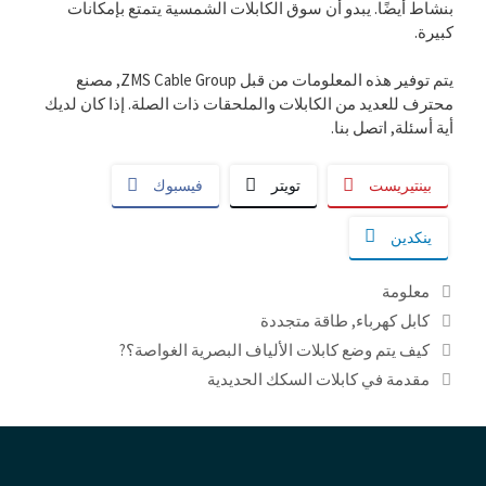
بنشاط أيضًا. يبدو أن سوق الكابلات الشمسية يتمتع بإمكانات
كبيرة.
يتم توفير هذه المعلومات من قبل ZMS Cable Group, مصنع
محترف للعديد من الكابلات والملحقات ذات الصلة. إذا كان لديك
أية أسئلة, اتصل بنا.
بينتيريست
تويتر
فيسبوك
ينكدين
التصنيفات
معلومة
العلامات
كابل كهرباء
,
طاقة متجددة
كيف يتم وضع كابلات الألياف البصرية الغواصة؟?
مقدمة في كابلات السكك الحديدية