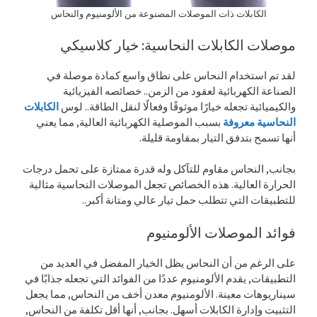
الكابلات ذات الموصلات المصنوعة من الألومنيوم والنحاس
موصلات الكابلات النحاسية: خيار كلاسيكي
لقد تم استخدام النحاس على نطاق واسع كمادة موصلة في
الصناعة الكهربائية لعقود من الزمن.. خصائصه الفيزيائية
والكيميائية تجعله خيارًا موثوقًا وفعالًا لنقل الطاقة.. لوس
الكابلات
النحاسية معروفة
بسبب الموصلية الكهربائية العالية, مما يعني
أنها تسمح بتدفق التيار بمقاومة قليلة.
بجانب, النحاس مقاوم للتآكل وله قدرة ممتازة على تحمل درجات
الحرارة العالية. هذه الخصائص تجعل الموصلات النحاسية مثالية
للتطبيقات التي تتطلب حمل تيار عالي ومتانة أكبر..
فوائد الموصلات الألومنيوم
على الرغم من أن النحاس يظل الخيار المفضل في العديد من
التطبيقات, يقدم الألومنيوم عددًا من الفوائد التي تجعله جذابًا في
سيناريوهات معينة. الألومنيوم معدن أخف من النحاس, مما يجعل
التثبيت وإدارة الكابلات أسهل. بجانب, أنها أقل تكلفة من النحاس,