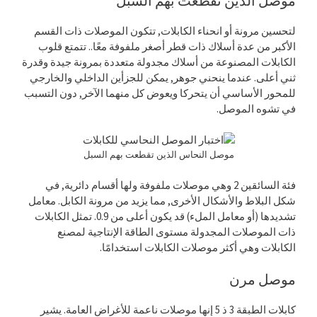
موصل الذين تقطعت بهم السبل
لتحسين مرونة أو انحناء الكابلات, تتكون الموصلات ذات القسم
الأكبر من عدة أسلاك ذات قطر أصغر ملفوفة معًا.. تتمتع قلوب
الكابلات المصنوعة من أسلاك مجدولة متعددة بمرونة جيدة وقدرة
ثني أعلى. عندما ينحني جوهر, يمكن للجزأين الداخلي والخارجي
للمحور الأساسي أن يتحركا ويعوض كل منهما الآخر, دون التسبب
في تشوه الموصل.
موصل النحاس الذين تقطعت بهم السبل
فئة السائقين 2 وهي موصلات ملفوفة ولها أقسام دائرية, في
شكل البلاط والأشكال الأخرى, مما يزيد من مرونة الكابل. معامل
تشديدها (أو معامل الملء) قد يكون أعلى من 0.9. تمثل الكابلات
ذات الموصلات المجدولة مستوى الطاقة الإنتاجية لمصنع
الكابلات وهي أكثر موصلات الكابلات استخدامًا.
موصل مرن
كابلات الطبقة 3 ذ 5 إنها موصلات ناعمة للأغراض العامة. يشير