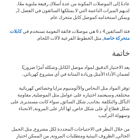
عادةً إلى الموصلات المكونة من عدة أسلاك رفيعة ملتوية معًا..
لديهم الميزات الناعمة التي لا يمتلكها السائقون في الفصل. 2,
ويمكن استخدامه كموصل كابل متحرك عام.
فئة السائقين 4 ذ 6 هي موصلات فائقة النعومة تستخدم في
كابلات
متحركة خاصة
, مثل الخطوط الفرعية لآلات اللحام.
خاتمة
يعد الاختيار الدقيق لمواد موصل الكابل وشكله أمرًا ضروريًا
لضمان الأداء الأمثل وزيادة المتانة في أي مشروع كهربائي..
توفر المواد مثل النحاس والألومنيوم مزايا وخصائص كهربائية
مختلفة, وسيعتمد اختياره على عوامل مثل الموصلية, مقاومة
التآكل والتكلفة. بجانب, شكل السائق, سواء كانت مستديرة, على
شكل قطاع أو على شكل خاص, لها آثار على المرونة, الانحناء
وسهولة التركيب.
من خلال النظر في الاحتياجات المحددة لكل مشروع, مثل الحمل
الحالي, الظروف البيئية ومتطلبات المرونة, من الممكن اختيار