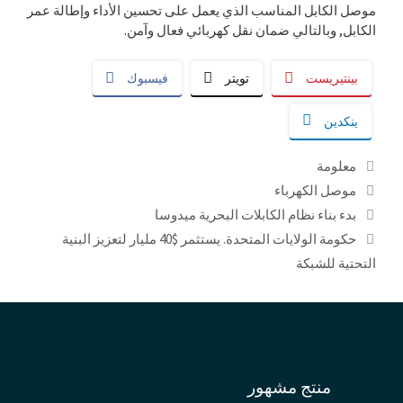
موصل الكابل المناسب الذي يعمل على تحسين الأداء وإطالة عمر
الكابل, وبالتالي ضمان نقل كهربائي فعال وآمن.
بينتيريست
تويتر
فيسبوك
ينكدين
التصنيفات
معلومة
العلامات
موصل الكهرباء
بدء بناء نظام الكابلات البحرية ميدوسا
حكومة الولايات المتحدة. يستثمر $40 مليار لتعزيز البنية
التحتية للشبكة
منتج مشهور