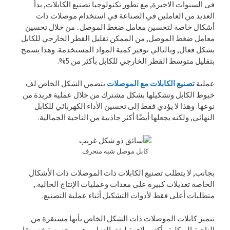
فى السنوات الاخيرة, مع تطور تكنولوجيا تصنيع الكابلات, بدأ
العديد من العاملين في الصناعة في استخدام موصلات ذات
أشكال خاصة لتحسين معامل ضغط الموصل.. من خلال تحسين
معامل ضغط الموصل, من الممكن تقليل القطر الخارجي للكابل
بشكل فعال, وبالتالي توفير كمية المواد المستخدمة. وهذا يسمح
بتقليل متوسط ​​القطر الخارجي للكابل بأكثر من 5%.
عملية
تصنيع الكابلات مع الموصلات
يتضمن الشكل الخاص لف
خيوط الكابل وتشكيلها بشكل مشترك من خلال عملية فريدة من
نوعها. وهذا لا يؤدي فقط إلى تحسين الأداء الكهربائي للكابل
النهائي, ولكنه يجعلها أيضًا أكثر جاذبية من الناحية الجمالية.
كابل موصل شبه منحرف
بجانب, لا يتطلب تصنيع الكابلات ذات الموصلات ذات الأشكال
الخاصة تعديلات كبيرة على معدات وعمليات الإنتاج الحالية.,
متطلبات أعلى فقط لأدوات التشكيل أثناء عملية التصنيع.
تتميز كابلات الموصلات ذات الشكل الخاص بأنها مستقرة من
الناحية الهيكلية وأكثر ملاءمة لبثق العزل. وهي مخصصة خصيصًا