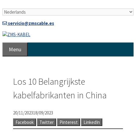
Doorgaan
naar
artikel
servicio@zmscable.es
Menu
Los 10 Belangrijkste
kabelfabrikanten in China
20/11/2023
18/09/2023
Facebook
Twitter
Pinterest
LinkedIn