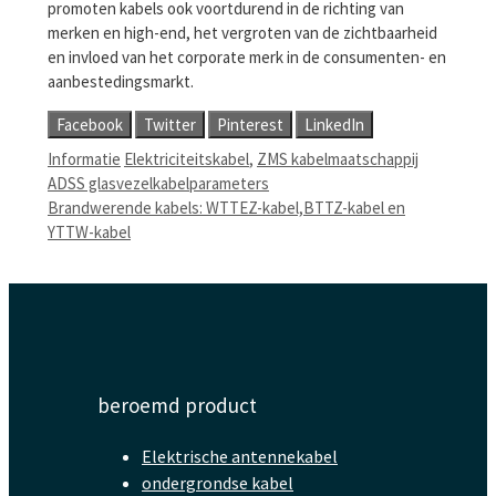
promoten kabels ook voortdurend in de richting van
merken en high-end, het vergroten van de zichtbaarheid
en invloed van het corporate merk in de consumenten- en
aanbestedingsmarkt.
Facebook
Twitter
Pinterest
LinkedIn
Categorieën
Tags
Informatie
Elektriciteitskabel
,
ZMS kabelmaatschappij
ADSS glasvezelkabelparameters
Brandwerende kabels: WTTEZ-kabel,BTTZ-kabel en
YTTW-kabel
beroemd product
Elektrische antennekabel
ondergrondse kabel