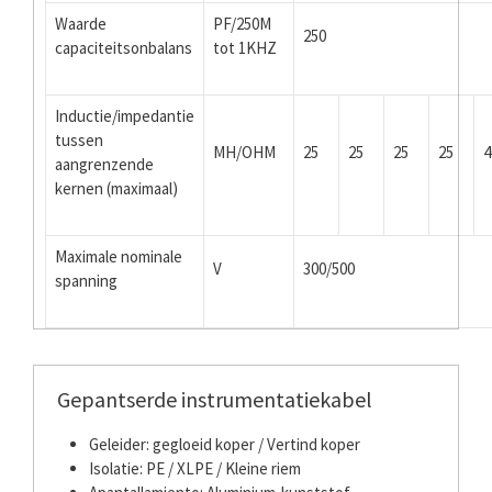
Waarde
PF/250M
250
capaciteitsonbalans
tot 1KHZ
Inductie/impedantie
tussen
ΜH/OHM
25
25
25
25
4
aangrenzende
kernen (maximaal)
Maximale nominale
V
300/500
spanning
Gepantserde instrumentatiekabel
Geleider: gegloeid koper / Vertind koper
Isolatie: PE / XLPE / Kleine riem