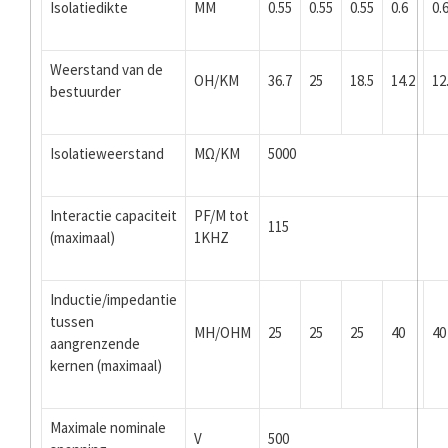
Isolatiedikte
MM
0.55
0.55
0.55
0.6
0.
Weerstand van de
OH/KM
36.7
25
18.5
14.2
12
bestuurder
Isolatieweerstand
MΩ/KM
5000
Interactie capaciteit
PF/M tot
115
(maximaal)
1KHZ
Inductie/impedantie
tussen
ΜH/OHM
25
25
25
40
40
aangrenzende
kernen (maximaal)
Maximale nominale
V
500