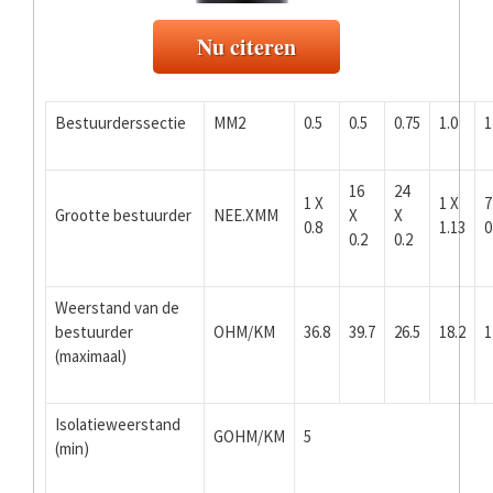
Nu citeren
Bestuurderssectie
MM2
0.5
0.5
0.75
1.0
1
16
24
1 X
1 X
7
Grootte bestuurder
NEE.XMM
X
X
0.8
1.13
0
0.2
0.2
Weerstand van de
bestuurder
OHM/KM
36.8
39.7
26.5
18.2
1
(maximaal)
Isolatieweerstand
GOHM/KM
5
(min)