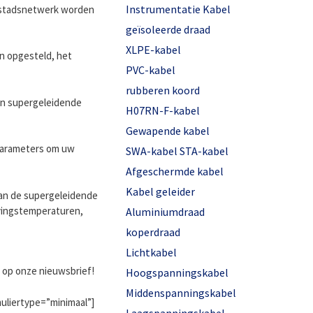
Instrumentatie Kabel
e stadsnetwerk worden
geïsoleerde draad
XLPE-kabel
n opgesteld, het
PVC-kabel
rubberen koord
n supergeleidende
H07RN-F-kabel
Gewapende kabel
 parameters om uw
SWA-kabel STA-kabel
Afgeschermde kabel
Kabel geleider
van de supergeleidende
evingstemperaturen,
Aluminiumdraad
koperdraad
Lichtkabel
op onze nieuwsbrief!
Hoogspanningskabel
Middenspanningskabel
uliertype=”minimaal”]