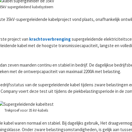
35kV supergeleidend kabelsysteem
rste 35kV-supergeleidende kabelproject vond plaats, onafhankelijk ontw
rste project van
krachtoverbrenging
supergeleidende elektriciteitsc
leidende kabel met de hoogste transmissiecapaciteit, langste en volle
dan zeven maanden continu en stabiel in bedrijf. De dagelijkse bedrijfsbel
leken met de ontwerpcapaciteit van maximaal 2200A met belasting.
 bedrijfsstatus van de supergeleidende kabel tijdens zware belastingen e
Company voert deze test uit tijdens de piekbelastingsperiode in de zom
Trekproef voor 35 kV-kabels
e kabel waren normaal en stabiel. Bij dagelijks gebruik, Het draagverm
nningsklasse. Onder zware belastingsomstandigheden, is gelijk aan tussen