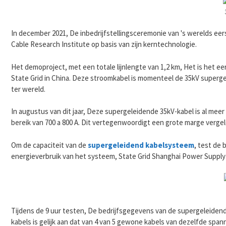
In december 2021, De inbedrijfstellingsceremonie van 's werelds ee
Cable Research Institute op basis van zijn kerntechnologie.
Het demoproject, met een totale lijnlengte van 1,2 km, Het is het ee
State Grid in China. Deze stroomkabel is momenteel de 35kV superge
ter wereld.
In augustus van dit jaar, Deze supergeleidende 35kV-kabel is al meer 
bereik van 700 a 800 A. Dit vertegenwoordigt een grote marge verge
Om de capaciteit van de
supergeleidend kabelsysteem
, test de
energieverbruik van het systeem, State Grid Shanghai Power Supply 
Tijdens de 9 uur testen, De bedrijfsgegevens van de supergeleidend
kabels is gelijk aan dat van 4 van 5 gewone kabels van dezelfde spa