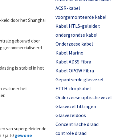
ACSR-kabel
voorgemonteerde kabel
ikkeld door het Shanghai
Kabel HTLS-geleider:
ondergrondse kabel
entrale gebouwd door
Onderzeese kabel
dig gecommercialiseerd
Kabel Marino
Kabel ADSS Fibra
asting is stabiel in het
Kabel OPGW Fibra
Gepantserde glasvezel
FTTH-dropkabel
n evalueer het
er.
Onderzeese optische vezel
Glasvezel fittingen
Glasvezeldoos
Concentrische draad
ogen van supergeleidende
controle draad
 7 ja 10
gewone