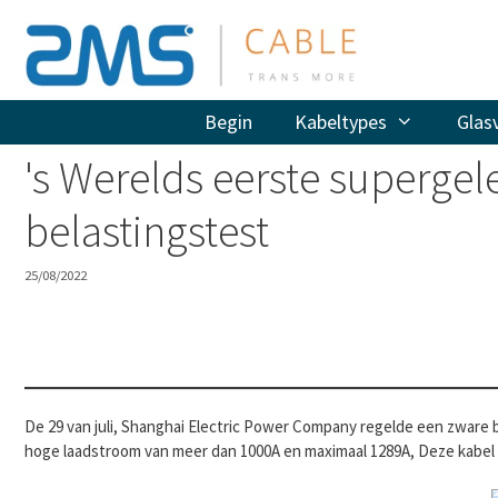
Doorgaan
naar
artikel
Begin
Kabeltypes
Glas
's Werelds eerste superge
belastingstest
25/08/2022
De 29 van juli, Shanghai Electric Power Company regelde een zware 
hoge laadstroom van meer dan 1000A en maximaal 1289A, Deze kabel i