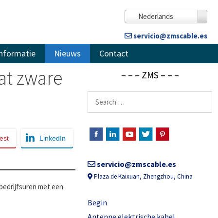
Nederlands
servicio@zmscable.es
nformatie
Nieuws
Contact
at zware
– – – ZMS – – –
Zoeken
naar:
est
LinkedIn
servicio@zmscable.es
Plaza de Kaixuan, Zhengzhou, China
 bedrijfsuren met een
Begin
Antenne elektrische kabel