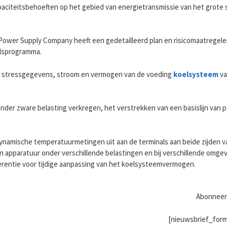
apaciteitsbehoeften op het gebied van energietransmissie van het grot
 Power Supply Company heeft een gedetailleerd plan en risicomaatregele
elsprogramma.
ch stressgegevens, stroom en vermogen van de voeding
koelsysteem
va
 onder zware belasting verkregen, het verstrekken van een basislijn van
 dynamische temperatuurmetingen uit aan de terminals aan beide zijden 
 apparatuur onder verschillende belastingen en bij verschillende omg
erentie voor tijdige aanpassing van het koelsysteemvermogen.
Abonneer 
[nieuwsbrief_form