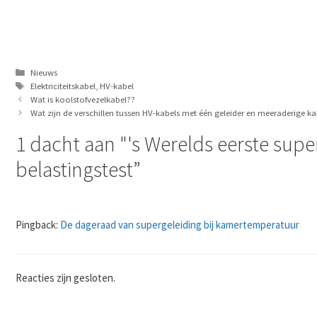
Categorieën
Nieuws
Tags
Elektriciteitskabel
,
HV-kabel
Wat is koolstofvezelkabel??
Wat zijn de verschillen tussen HV-kabels met één geleider en meeraderige ka
1 dacht aan "'s Werelds eerste sup
belastingstest”
Pingback:
De dageraad van supergeleiding bij kamertemperatuur
Reacties zijn gesloten.