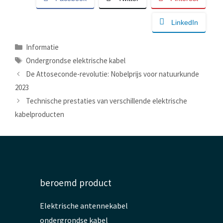
LinkedIn
Categorieën
Informatie
Tags
Ondergrondse elektrische kabel
De Attoseconde-revolutie: Nobelprijs voor natuurkunde
2023
Technische prestaties van verschillende elektrische
kabelproducten
beroemd product
Elektrische antennekabel
ondergrondse kabel