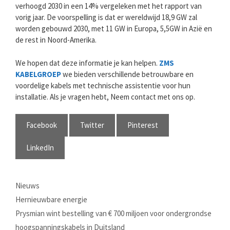
verhoogd 2030 in een 14% vergeleken met het rapport van
vorig jaar. De voorspelling is dat er wereldwijd 18,9 GW zal
worden gebouwd 2030, met 11 GW in Europa, 5,5GW in Azië en
de rest in Noord-Amerika.
We hopen dat deze informatie je kan helpen.
ZMS
KABELGROEP
we bieden verschillende betrouwbare en
voordelige kabels met technische assistentie voor hun
installatie. Als je vragen hebt, Neem contact met ons op.
Facebook
Twitter
Pinterest
LinkedIn
Categorieën
Nieuws
Tags
Hernieuwbare energie
Prysmian wint bestelling van € 700 miljoen voor ondergrondse
hoogspanningskabels in Duitsland