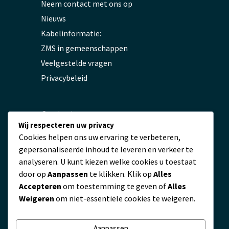
Neem contact met ons op
Nieuws
Kabelinformatie:
ZMS in gemeenschappen
Veelgestelde vragen
Privacybeleid
Contact
Wij respecteren uw privacy
Cookies helpen ons uw ervaring te verbeteren,
servicio@zmscable.es
gepersonaliseerde inhoud te leveren en verkeer te
+86-371-67829333
analyseren. U kunt kiezen welke cookies u toestaat
+86 17303836349
door op
Aanpassen
te klikken. Klik op
Alles
Plaza de Kaixuan, Zhengzhou, China
Accepteren
om toestemming te geven of
Alles
Weigeren
om niet-essentiële cookies te weigeren.
Aanpassen