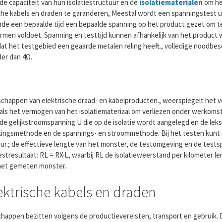
de capaciteit van hun isolatiestructuur en de
isolatiematerialen
om het
ische kabels en draden te garanderen, Meestal wordt een spanningstest 
e een bepaalde tijd een bepaalde spanning op het product gezet om te
normen voldoet. Spanning en testtijd kunnen afhankelijk van het product
at het testgebied een geaarde metalen reling heeft., volledige noodb
er dan 4Ω.
enschappen van elektrische draad- en kabelproducten., weerspiegelt het
als het vermogen van het isolatiemateriaal om verliezen onder werkom
e gelijkstroomspanning U die op de isolatie wordt aangelegd en de lekst
jkingsmethode en de spannings- en stroommethode. Bij het testen kunt 
uur.; de effectieve lengte van het monster, de testomgeving en de tes
resultaat: RL = RX·L, waarbij RL de isolatieweerstand per kilometer len
 het gemeten monster.
ektrische kabels en draden
happen bezitten volgens de productievereisten, transport en gebruik