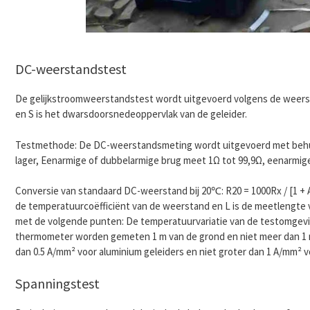
DC-weerstandstest
De gelijkstroomweerstandstest wordt uitgevoerd volgens de weers
en S is het dwarsdoorsnedeoppervlak van de geleider.
Testmethode: De DC-weerstandsmeting wordt uitgevoerd met behul
lager, Eenarmige of dubbelarmige brug meet 1Ω tot 99,9Ω, eenarmig
Conversie van standaard DC-weerstand bij 20℃: R20 = 1000Rx / [1 + A
de temperatuurcoëfficiënt van de weerstand en L is de meetlengte
met de volgende punten: De temperatuurvariatie van de testomgevi
thermometer worden gemeten 1 m van de grond en niet meer dan 1 mo
dan 0.5 A/mm² voor aluminium geleiders en niet groter dan 1 A/mm² v
Spanningstest