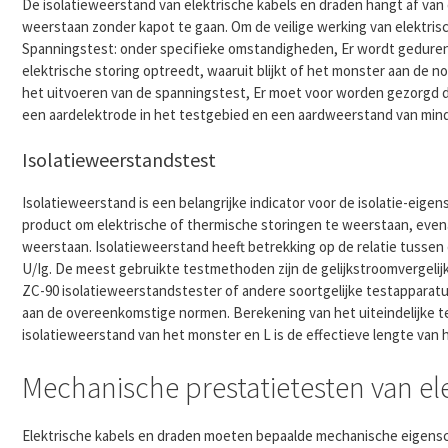
De isolatieweerstand van elektrische kabels en draden hangt af van 
weerstaan ​​zonder kapot te gaan. Om de veilige werking van elektr
Spanningstest: onder specifieke omstandigheden, Er wordt gedurend
elektrische storing optreedt, waaruit blijkt of het monster aan de 
het uitvoeren van de spanningstest, Er moet voor worden gezorgd d
een aardelektrode in het testgebied en een aardweerstand van mind
Isolatieweerstandstest
Isolatieweerstand is een belangrijke indicator voor de isolatie-eig
product om elektrische of thermische storingen te weerstaan, even
weerstaan. Isolatieweerstand heeft betrekking op de relatie tussen d
U/Ig. De meest gebruikte testmethoden zijn de gelijkstroomvergeli
ZC-90 isolatieweerstandstester of andere soortgelijke testapparat
aan de overeenkomstige normen. Berekening van het uiteindelijke test
isolatieweerstand van het monster en L is de effectieve lengte van
Mechanische prestatietesten van el
Elektrische kabels en draden moeten bepaalde mechanische eigensc