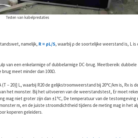
Testen van kabelprestaties
tandswet, namelijk,
R = ρL/S
, waarbij ρ de soortelijke weerstand is, L i
p van een enkelarmige of dubbelarmige DC-brug. Meetbereik: dubbele
e brug meet minder dan 100Ω.
 (T – 20)] L, waarbij R20 de gelijkstroomweerstand bij 20℃/km is, Rx is 
 van het monster. Bij het uitvoeren van de weerstandstest, Er moet re
ng mag niet groter zijn dan ±1℃, De temperatuur van de testomgeving
nster m, en de juiste stroomdichtheid tijdens de meting mag in het al
oor koperen geleiders.