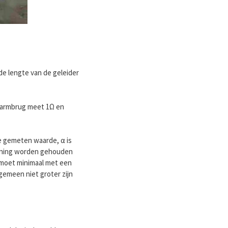
s de lengte van de geleider
 armbrug meet 1Ω en
de gemeten waarde, α is
kening worden gehouden
 moet minimaal met een
gemeen niet groter zijn