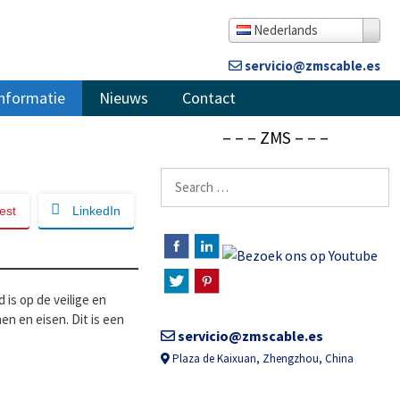
Nederlands
servicio@zmscable.es
nformatie
Nieuws
Contact
– – – ZMS – – –
Zoeken
naar:
est
LinkedIn
 is op de veilige en
n en eisen. Dit is een
servicio@zmscable.es
Plaza de Kaixuan, Zhengzhou, China