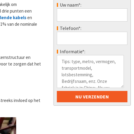
kelijk om
Uw naam*:
l drie punten een
llende kabels
en
n 1% van de nominale
Telefoon*:
Informatie*:
kernstructuur en
rvoor te zorgen dat het
streeks invloed op het