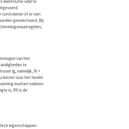
 elektrische veld te
uitgevoerd.
 controleren of er een
 worden geselecteerd. Bij
eschermingsmaatregelen,
 vermogen van het
standigheden te
room Ig, namelijk, Ri =
u kiezen voor het model
tspanning moeten voldoen
gte is, RX is de
. Deze eigenschappen