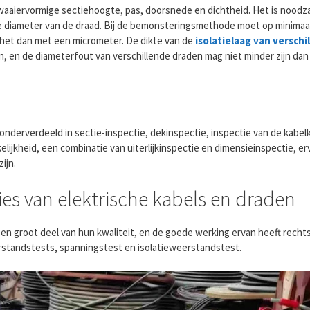
 waaiervormige sectiehoogte, pas, doorsnede en dichtheid. Het is noodza
 de diameter van de draad. Bij de bemonsteringsmethode moet op minimaa
het dan met een micrometer. De dikte van de
isolatielaag van verschi
n, en de diameterfout van verschillende draden mag niet minder zijn da
onderverdeeld in sectie-inspectie, dekinspectie, inspectie van de kabel
rkelijkheid, een combinatie van uiterlijkinspectie en dimensieinspectie, e
ijn.
ties van elektrische kabels en draden
en groot deel van hun kwaliteit, en de goede werking ervan heeft recht
erstandstests, spanningstest en isolatieweerstandstest.