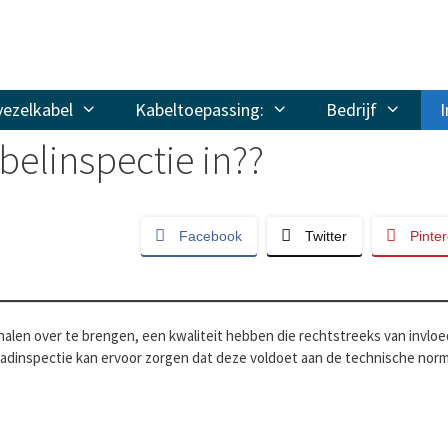
vezelkabel
Kabeltoepassing:
Bedrijf
I
belinspectie in??
Facebook
Twitter
Pinter
nalen over te brengen, een kwaliteit hebben die rechtstreeks van invloed
aadinspectie kan ervoor zorgen dat deze voldoet aan de technische norme