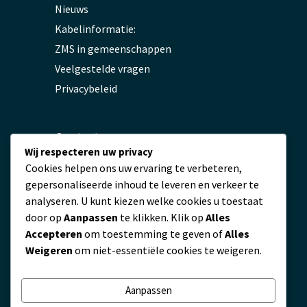
Nieuws
Kabelinformatie:
ZMS in gemeenschappen
Veelgestelde vragen
Privacybeleid
Contact
Wij respecteren uw privacy
Cookies helpen ons uw ervaring te verbeteren,
servicio@zmscable.es
gepersonaliseerde inhoud te leveren en verkeer te
+86-371-67829333
analyseren. U kunt kiezen welke cookies u toestaat
+86 17303836349
door op
Aanpassen
te klikken. Klik op
Alles
Plaza de Kaixuan, Zhengzhou, China
Accepteren
om toestemming te geven of
Alles
Weigeren
om niet-essentiële cookies te weigeren.
Aanpassen