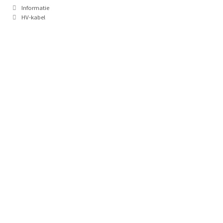
Categorieën
Informatie
Tags
HV-kabel