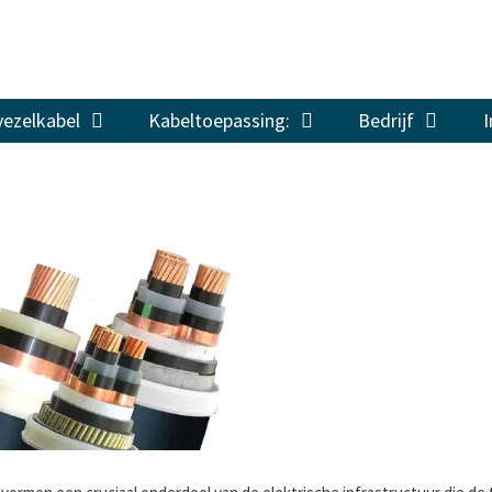
vezelkabel
Kabeltoepassing:
Bedrijf
I