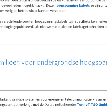
 vormen een cruciaal onderdeel van de elektrische infrastructuur die de
e hoeveelheden mogelijk maakt.. Deze
hoogspanning kabels
ze zijn on
om veilig en betrouwbaar kunnen vervoeren.
de verschillende soorten hoogspanningskabels, zijn specifieke kenmerk
nologie gepubliceerd., als nieuwe materialen en fabricagetechnieken di
0 miljoen voor ondergrondse hoogspa
fabrikant van kabelsystemen voor energie en telecommunicatie Prysmian
eringscontract verlengd met de Duitse netbeheerder
TenneT TSO Gmb