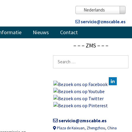
Nederlands
servicio@zmscable.es
nformatie
Nieuws
Contact
– – – ZMS – – –
Zoeken
naar:
servicio@zmscable.es
Plaza de Kaixuan, Zhengzhou, China