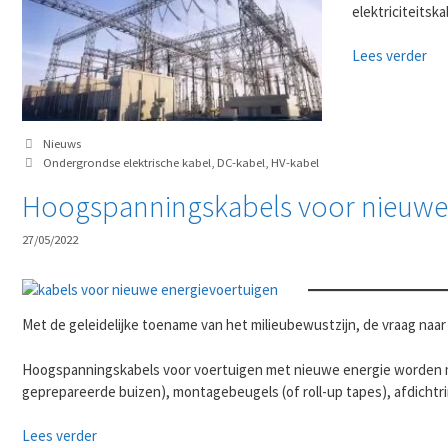
elektriciteitska
Lees verder
Categorieën
Nieuws
Tags
Ondergrondse elektrische kabel
,
DC-kabel
,
HV-kabel
Hoogspanningskabels voor nieuwe 
27/05/2022
Met de geleidelijke toename van het milieubewustzijn, de vraag naa
Hoogspanningskabels voor voertuigen met nieuwe energie worden m
geprepareerde buizen), montagebeugels (of roll-up tapes), afdichtri
Lees verder