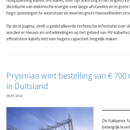
hoogspanning kabels (HV-kabel, voor zijn afkorting in het Engels) Ze
distributie van elektrische energie over lange afstanden en in grot
hoge spanningen te weerstaan ​​en moeten grote hoeveelheden stro
Op deze pagina, vindt u gedetailleerde technische informatie over 
worden er nieuws en ontwikkelingen op het gebied van HV-kabeltech
efficiëntere kabels met een hogere capaciteit mogelijk maken.
Prysmian wint bestelling van € 70
in Duitsland
06/07/2022
De Italiaanse 
belangrijk lev