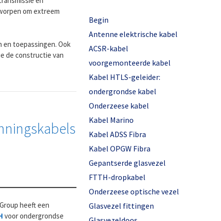
 transmissie en
tworpen om extreem
Begin
Antenne elektrische kabel
en en toepassingen. Ook
ACSR-kabel
e de constructie van
voorgemonteerde kabel
Kabel HTLS-geleider:
ondergrondse kabel
Onderzeese kabel
Kabel Marino
nningskabels
Kabel ADSS Fibra
Kabel OPGW Fibra
Gepantserde glasvezel
FTTH-dropkabel
Onderzeese optische vezel
 Group heeft een
Glasvezel fittingen
H
voor ondergrondse
Glasvezeldoos