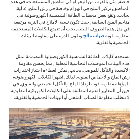
خاصة, مثل بالقرب من البحر أو في مناطق المستنقعات. في هذه
المناطق, تركيز الملح في الهواء, وخاصة في رش الملح, عالية.
بجانب, وتقع بعض محطات الطاقة الشمسية الكهروضوئية في
مناجم الملح السابقة, حيث تكون نسبة الأملاح في التربة مرتفعة.
في مثل هذه الظروف البيئية, يجب أن تتمتع الكابلات المستخدمة
بمقاومة قوية
ضباب مالح
وتكون قادرة على مقاومة البيئات
الحمضية والقلوية.
تستخدم كابلات الطاقة الشمسية الكهروضوئية المصممة لمثل
هذه البيئات الموصلات النحاسية المعلبة., مما يحسن مقاومة
الأكسدة والتآكل للموصل. بجانب, يمكن لغطاءه اجتياز اختبارات
رش الملح والأحماض القلوية. لذلك, تُظهر الكابلات الكهروضوئية
المؤهلة مقاومة قوية لرذاذ الملح والتآكل الحمضي والقلوي, في
حين أن المعايير الفنية المطبقة على الكابلات الكهربائية التقليدية
لا تتطلب مقاومة الضباب الملحي أو البيئات الحمضية والقلوية..