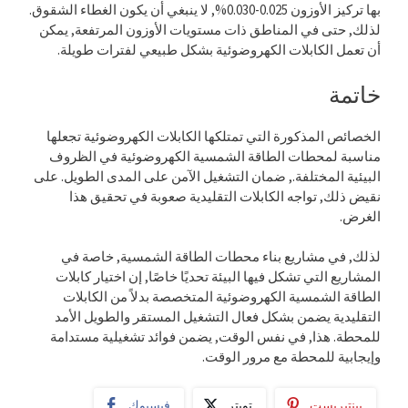
بها تركيز الأوزون 0.025-0.030%, لا ينبغي أن يكون الغطاء الشقوق.
لذلك, حتى في المناطق ذات مستويات الأوزون المرتفعة, يمكن
أن تعمل الكابلات الكهروضوئية بشكل طبيعي لفترات طويلة.
خاتمة
الخصائص المذكورة التي تمتلكها الكابلات الكهروضوئية تجعلها
مناسبة لمحطات الطاقة الشمسية الكهروضوئية في الظروف
البيئية المختلفة., ضمان التشغيل الآمن على المدى الطويل. على
نقيض ذلك, تواجه الكابلات التقليدية صعوبة في تحقيق هذا
الغرض.
لذلك, في مشاريع بناء محطات الطاقة الشمسية, خاصة في
المشاريع التي تشكل فيها البيئة تحديًا خاصًا, إن اختيار كابلات
الطاقة الشمسية الكهروضوئية المتخصصة بدلاً من الكابلات
التقليدية يضمن بشكل فعال التشغيل المستقر والطويل الأمد
للمحطة. هذا, في نفس الوقت, يضمن فوائد تشغيلية مستدامة
وإيجابية للمحطة مع مرور الوقت.
بينتيريست
تويتر
فيسبوك