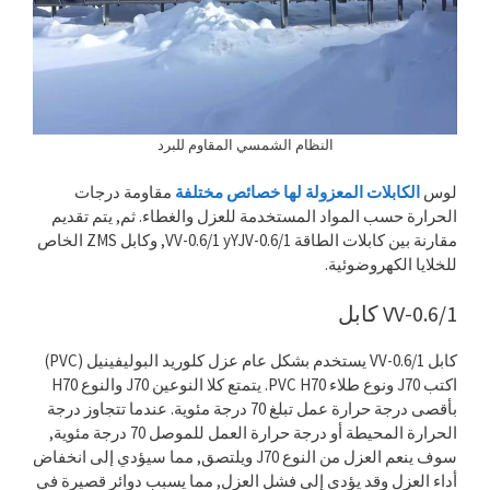
النظام الشمسي المقاوم للبرد
لوس
الكابلات المعزولة لها خصائص مختلفة
مقاومة درجات
الحرارة حسب المواد المستخدمة للعزل والغطاء. ثم, يتم تقديم
مقارنة بين كابلات الطاقة VV-0.6/1 yYJV-0.6/1, وكابل ZMS الخاص
للخلايا الكهروضوئية.
VV-0.6/1 كابل
كابل VV-0.6/1 يستخدم بشكل عام عزل كلوريد البوليفينيل (PVC)
اكتب J70 ونوع طلاء PVC H70. يتمتع كلا النوعين J70 والنوع H70
بأقصى درجة حرارة عمل تبلغ 70 درجة مئوية. عندما تتجاوز درجة
الحرارة المحيطة أو درجة حرارة العمل للموصل 70 درجة مئوية,
سوف ينعم العزل من النوع J70 ويلتصق, مما سيؤدي إلى انخفاض
أداء العزل وقد يؤدي إلى فشل العزل, مما يسبب دوائر قصيرة في