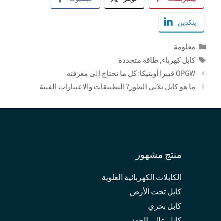
ينكدين
التصنيفات
معلومة
العلامات
كابل كهرباء
,
طاقة متجددة
OPGW فيبرا أوبتيكا: كل ما تحتاج إلى معرفته
ما هو كابل ثلاثي الطور? التطبيقات والاعتبارات الفنية
منتج مشهور
الكابلات الكهربائية العلوية
كابل تحت الأرض
كابل بحري
كابل عالي الجهد