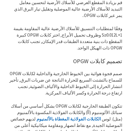
قم بزيادة المقطع العرضي للأسلاك الأرضية لتحسين معامل
التبديد للأسلاك الأرضية عالية الموصلية وتقليل تيار البرق الذي
يمر عبر كابلات OPGW..
وفقًا لمتطلبات التنسيق للأسلاك الأرضية عالية المقاومة بقيمة
S≥0.012L+1 وظروف تحميل الأبراج, اختر كابلات OPGW كبيرة
المقطع ذات بنية متعددة الطبقات قدر الإمكان, تجنب كابلات
OPGW ذات الهيكل الواحد.
تصميم كابلات OPGW
صمم فجوة هوائية بين الخيوط الخارجية والداخلية لكابلات OPGW
للسماح بالتشتت السريع للحرارة الناتجة عن ضربات البرق, تأخير
انتشار الحرارة إلى الخيوط الداخلية والألياف الضوئية, تجنب
ارتفاع درجة الحرارة وكسر الألياف المركزية.
تتكون الطبقة الخارجية لكابلات OPGW بشكل أساسي من أسلاك
سبائك الألومنيوم (أأ) والكابلات الفولاذية المكسوة بالألمنيوم
(مثل). لوس
الكابلات الفولاذية المغطاة بالألمنيوم
لديهم خصائص
الموصلية الجيدة, مع نقاط انصهار ومقاومة ميكانيكية أعلى من