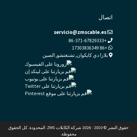
اتصال
servicio@zmscable.es
+86-371-67829333
+86 17303836349
بلازا دي كايكوان, تشنغتشو, الصين
حقوق النشر © 2010 - 2026 شركة الكابلات ZMS. المحدودة. كل الحقوق
محفوظة.