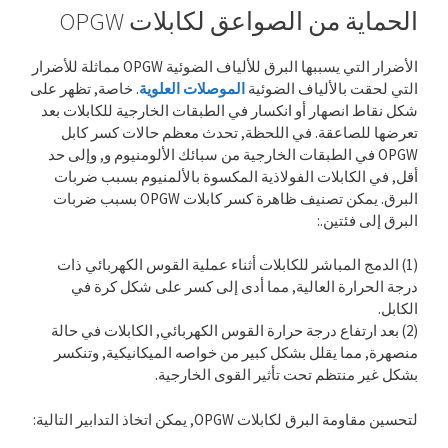
الحماية من الصواعق لكابلات OPGW
الأضرار التي يسببها البرق للألياف الضوئية OPGW مماثلة للأضرار
التي لحقت بالألياف الضوئية
الموصلات العلوية
. خاصة, تظهر على
شكل نقاط انصهار أو انكسار في الطبقات الخارجية للكابلات بعد
تعرضها للصاعقة. في اللحظة, تحدث معظم حالات كسر كابل
OPGW في الطبقات الخارجية من سبائك الألومنيوم و, وإلى حد
أقل, في الكابلات الفولاذية المكسوة بالألمنيوم بسبب ضربات
البرق. يمكن تصنيف ظاهرة كسر كابلات OPGW بسبب ضربات
البرق إلى فئتين.:
(1) الدمج المباشر للكابلات أثناء عملية القوس الكهربائي ذات
درجة الحرارة العالية, مما أدى إلى كسر على شكل كرة في
الكابل.
(2) بعد ارتفاع درجة حرارة القوس الكهربائي, الكابلات في حالة
منصهرة, مما يقلل بشكل كبير من خواصه الميكانيكية, وتنكسر
بشكل غير منتظم تحت تأثير القوى الخارجية.
لتحسين مقاومة البرق لكابلات OPGW, يمكن اتخاذ التدابير التالية: