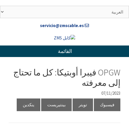
خطى
لى
لمحتوى
servicio@zmscable.es
القائمة
OPGW فيبرا أوبتيكا: كل ما تحتاج
إلى معرفته
07/11/2023
فيسبوك
تويتر
بينتيريست
ينكدين