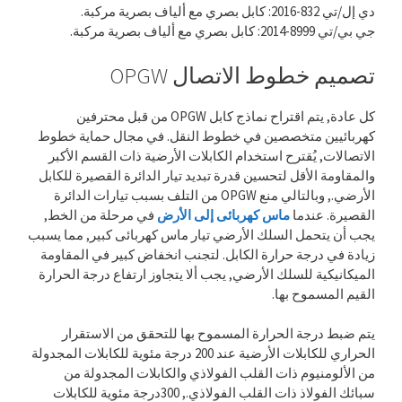
دي إل/تي 832-2016: كابل بصري مع ألياف بصرية مركبة.
جي بي/تي 8999-2014: كابل بصري مع ألياف بصرية مركبة.
تصميم خطوط الاتصال OPGW
كل عادة, يتم اقتراح نماذج كابل OPGW من قبل محترفين
كهربائيين متخصصين في خطوط النقل. في مجال حماية خطوط
الاتصالات, يُقترح استخدام الكابلات الأرضية ذات القسم الأكبر
والمقاومة الأقل لتحسين قدرة تبديد تيار الدائرة القصيرة للكابل
الأرضي., وبالتالي منع OPGW من التلف بسبب تيارات الدائرة
القصيرة. عندما
ماس كهربائى إلى الأرض
في مرحلة من الخط,
يجب أن يتحمل السلك الأرضي تيار ماس كهربائى كبير, مما يسبب
زيادة في درجة حرارة الكابل. لتجنب انخفاض كبير في المقاومة
الميكانيكية للسلك الأرضي, يجب ألا يتجاوز ارتفاع درجة الحرارة
القيم المسموح بها.
يتم ضبط درجة الحرارة المسموح بها للتحقق من الاستقرار
الحراري للكابلات الأرضية عند 200 درجة مئوية للكابلات المجدولة
من الألومنيوم ذات القلب الفولاذي والكابلات المجدولة من
سبائك الفولاذ ذات القلب الفولاذي., 300درجة مئوية للكابلات