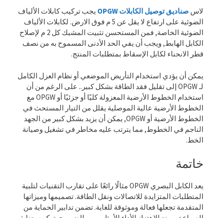
لاس
صناديق توصيل الكابلات OPGW
يجب تركيب كابلات الألياف
الضوئية على ارتفاع لا يقل عن 5 م فوق الارض. لكابلات الألياف
الضوئية الخاصة, فمن المستحسن تثبيت المشبك كل 2 م لإصلاح
الكابل الهابط, ويجب أن يفي الحد الأدنى المسموح به من نصف
قطر الانحناء لكابل الإسقاط بمتطلبات المنتج.
يمكن أن يؤدي استخدام التأريض الموضعي أو نظام العزل الكامل
لـ OPGW إلى تقليل فقد الطاقة بشكل كبير.. على الرغم من أن
استخدام الخطوط الأرضية المعزولة كليًا أو جزئيًا أو OPGW مع
الخطوط الأرضية عالية الموصلية يقلل من التيار المستحث في
الخطوط الأرضية أو OPGW, يمكن أن يزيد بشكل كبير من الجهد
الناجم في الخطوط, مما يترتب عليه مخاطر في تشغيل وصيانة
الخط.
خاتمة
يعد الكابل البصري OPGW مثالًا رائعًا على تقارب التقنيات لتلبية
المتطلبات المتزايدة للاتصالات ونقل الطاقة. تصميمها وميزاتها
المتقدمة تجعلها فعالة وموثوقة للغاية. تضمن تدابير الحماية من
الصواعق ومنع الاهتزاز الأداء الأمثل, ومن الضروري تركيبه بعناية