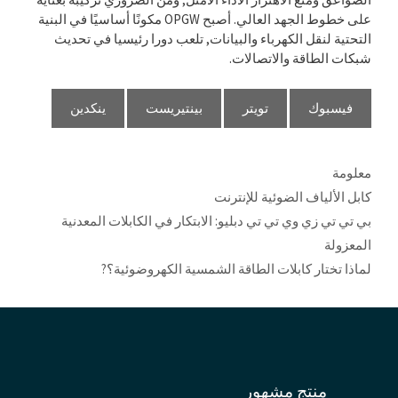
على خطوط الجهد العالي. أصبح OPGW مكونًا أساسيًا في البنية
التحتية لنقل الكهرباء والبيانات, تلعب دورا رئيسيا في تحديث
شبكات الطاقة والاتصالات.
فيسبوك
تويتر
بينتيريست
ينكدين
التصنيفات
معلومة
العلامات
كابل الألياف الضوئية للإنترنت
بي تي تي زي وي تي تي دبليو: الابتكار في الكابلات المعدنية
المعزولة
لماذا تختار كابلات الطاقة الشمسية الكهروضوئية؟?
منتج مشهور