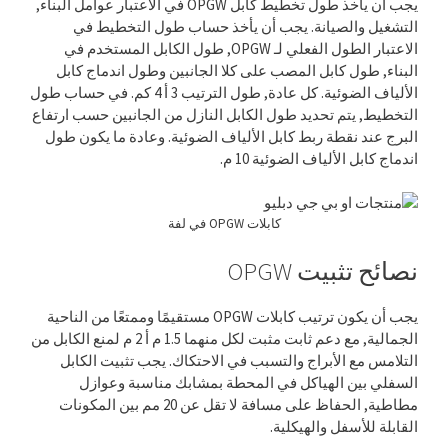
يجب أن يأخذ طول تخطيط كابل OPGW في الاعتبار عوامل البناء,
التشغيل والصيانة. يجب أن يأخذ حساب طول التخطيط في
الاعتبار الطول الفعلي لـ OPGW, طول الكابل المستخدم في
البناء, طول كابل المصب على كلا الجانبين وطول اندماج كابل
الألياف الضوئية. كل عادة, طول الترتيب 3 أ 4 كم. في حساب طول
التخطيط, يتم تحديد طول الكابل النازل من الجانبين حسب ارتفاع
البرج عند نقطة ربط كابل الألياف الضوئية. وعادة ما يكون طول
اندماج كابل الألياف الضوئية 10 م.
كابلات OPGW في لفة
نصائح تثبيت OPGW
يجب أن يكون ترتيب كابلات OPGW مستقيمًا وممتعًا من الناحية
الجمالية, مع دعم ثابت مثبت لكل منهما 1.5 م أ 2 م لمنع الكابل من
التلامس مع الأبراج والتسبب في الاحتكاك. يجب تثبيت الكابل
السفلي بين الهياكل في المحطة بمشابك مناسبة وعوازل
مطاطية, الحفاظ على مسافة لا تقل عن 20 مم بين المكونات
القابلة للأسفل والهيكلية.