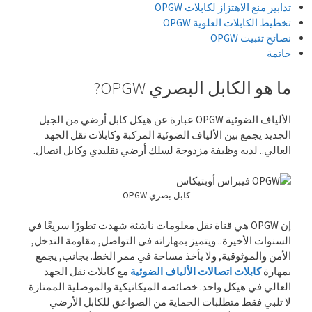
تدابير منع الاهتزاز لكابلات OPGW
تخطيط الكابلات العلوية OPGW
نصائح تثبيت OPGW
خاتمة
ما هو الكابل البصري OPGW?
الألياف الضوئية OPGW عبارة عن هيكل كابل أرضي من الجيل
الجديد يجمع بين الألياف الضوئية المركبة وكابلات نقل الجهد
العالي.. لديه وظيفة مزدوجة لسلك أرضي تقليدي وكابل اتصال.
كابل بصري OPGW
إن OPGW هي قناة نقل معلومات ناشئة شهدت تطورًا سريعًا في
السنوات الأخيرة.. ويتميز بمهاراته في التواصل, مقاومة التدخل,
الأمن والموثوقية, ولا يأخذ مساحة في ممر الخط. بجانب, يجمع
بمهارة
كابلات اتصالات الألياف الضوئية
مع كابلات نقل الجهد
العالي في هيكل واحد. خصائصه الميكانيكية والموصلية الممتازة
لا تلبي فقط متطلبات الحماية من الصواعق للكابل الأرضي