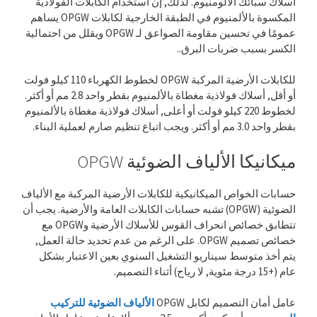
أسلاك سبائك الألومنيوم. لذلك, إن استخدام الكابلات الفولاذية
المكسوة بالألمنيوم في الطبقة الخارجية لكابلات OPGW يساهم
عمومًا في تحسين مقاومة الصواعق لـ OPGW ويقلل من احتمالية
الكسر بسبب ضربات البرق..
للكابلات الأرضية المركبة OPGW لخطوط الكهرباء 110 كيلو فولت
أو أقل, أسلاك فولاذية مغطاة بالألمنيوم بقطر واحد 2.8 مم أو أكثر.
لخطوط 220 كيلو فولت أو أعلى, أسلاك فولاذية مغطاة بالألمنيوم
بقطر واحد 3.0 مم أو أكثر. ويجب اتباع تنظيم صارم لعملية البناء.
ميكانيكا الألياف الضوئية OPGW
حسابات الخواص الميكانيكية للكابلات الأرضية المركبة مع الألياف
الضوئية (OPGW) تشبه حسابات الكابلات العامة والأرضية. يجب أن
تتطابق خصائص انحراف القوس للأسلاك الأرضية وOPGW مع
خصائص تصميم OPGW. على الرغم من عدم تحديد حالة العمل,
يتم أخذ متوسط ​​سيناريو التشغيل السنوي بعين الاعتبار بشكل
عام (+15 درجة مئوية, لا رياح) أثناء التصميم.
عامل أمان التصميم لكابل OPGW
الألياف الضوئية للتركيب