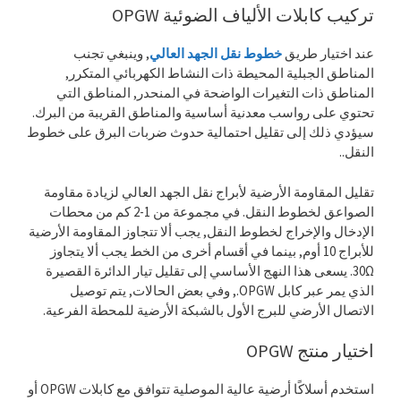
تركيب كابلات الألياف الضوئية OPGW
عند اختيار طريق
خطوط نقل الجهد العالي
, وينبغي تجنب
المناطق الجبلية المحيطة ذات النشاط الكهربائي المتكرر,
المناطق ذات التغيرات الواضحة في المنحدر, المناطق التي
تحتوي على رواسب معدنية أساسية والمناطق القريبة من البرك.
سيؤدي ذلك إلى تقليل احتمالية حدوث ضربات البرق على خطوط
النقل..
تقليل المقاومة الأرضية لأبراج نقل الجهد العالي لزيادة مقاومة
الصواعق لخطوط النقل. في مجموعة من 1-2 كم من محطات
الإدخال والإخراج لخطوط النقل, يجب ألا تتجاوز المقاومة الأرضية
للأبراج 10 أوم, بينما في أقسام أخرى من الخط يجب ألا يتجاوز
30Ω. يسعى هذا النهج الأساسي إلى تقليل تيار الدائرة القصيرة
الذي يمر عبر كابل OPGW., وفي بعض الحالات, يتم توصيل
الاتصال الأرضي للبرج الأول بالشبكة الأرضية للمحطة الفرعية.
اختيار منتج OPGW
استخدم أسلاكًا أرضية عالية الموصلية تتوافق مع كابلات OPGW أو