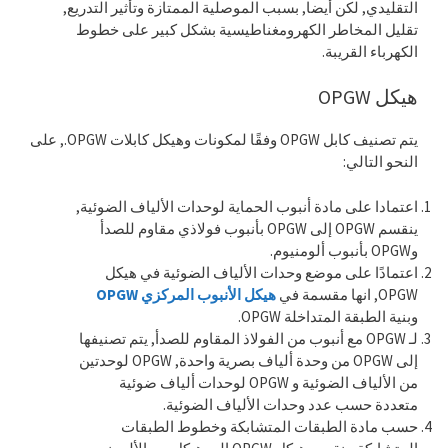
التقليدي, لكن أيضا, بسبب الموصلية الممتازة وتأثير التدريع,
تقليل المخاطر الكهرومغناطيسية بشكل كبير على خطوط
الكهرباء القريبة.
هيكل OPGW
يتم تصنيف كابل OPGW وفقًا لمكونات وهيكل كابلات OPGW., على
النحو التالي:
اعتمادا على مادة أنبوب الحماية لوحدات الألياف الضوئية,
ينقسم OPGW إلى OPGW بأنبوب فولاذي مقاوم للصدأ
وOPGW بأنبوب ألومنيوم.
اعتمادًا على موضع وحدات الألياف الضوئية في هيكل
OPGW, انها مقسمة في
هيكل الأنبوب المركزي OPGW
وبنية الطبقة المتداخلة OPGW.
لـ OPGW مع أنبوب من الفولاذ المقاوم للصدأ, يتم تصنيفها
إلى OPGW من وحدة ألياف بصرية واحدة, OPGW لوحدتين
من الألياف الضوئية و OPGW لوحدات ألياف ضوئية
متعددة حسب عدد وحدات الألياف الضوئية.
حسب مادة الطبقات المتشابكة وخطوط الطبقات