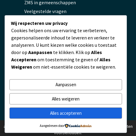
ZMS in gemeenschappen
Veelgestelde vragen
Privacybeleid
Wij respecteren uw privacy
Cookies helpen ons uw ervaring te verbeteren,
gepersonaliseerde inhoud te leveren en verkeer te
Contact
analyseren. U kunt kiezen welke cookies u toestaat
door op
Aanpassen
te klikken. Klik op
Alles
servicio@zmscable.es
Accepteren
om toestemming te geven of
Alles
+86-371-67829333
Weigeren
om niet-essentiële cookies te weigeren.
+86 17303836349
Plaza de Kaixuan, Zhengzhou, China
Aanpassen
Alles weigeren
Alles accepteren
auteursrechten © 2010 - 2026 ZMS Kabelmaatschappij. Ltd. Alle rechten
Aangedreven door
voorbehouden.