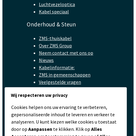
Luchtvezeloptica
Kabel speciaal
Onderhoud & Steun
ZMS-thuiskabel
Over ZMS Group
Neem contact met ons op
Nieuws
Kabelinformatie:
ZMS in gemeenschappen
Veelgestelde vragen
Privacybeleid
Wij respecteren uw privacy
Contact
Cookies helpen ons uw ervaring te verbeteren,
gepersonaliseerde inhoud te leveren en verkeer te
servicio@zmscable.es
analyseren. U kunt kiezen welke cookies u toestaat
+86-371-67829333
door op
Aanpassen
te klikken. Klik op
Alles
+86 17303836349