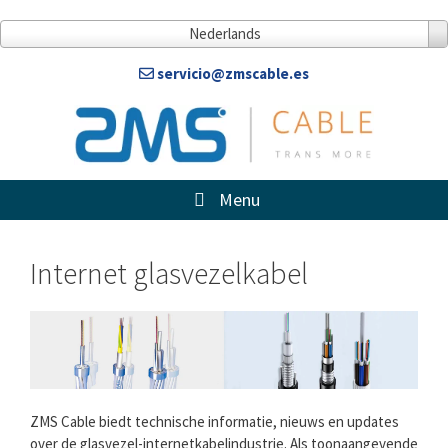
Doorgaan
naar
Nederlands
artikel
servicio@zmscable.es
Menu
Internet glasvezelkabel
ZMS Cable biedt technische informatie, nieuws en updates
over de glasvezel-internetkabelindustrie. Als toonaangevende