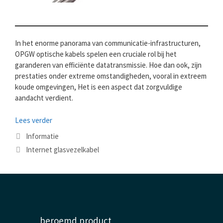
In het enorme panorama van communicatie-infrastructuren,
OPGW optische kabels spelen een cruciale rol bij het
garanderen van efficiënte datatransmissie. Hoe dan ook, zijn
prestaties onder extreme omstandigheden, vooral in extreem
koude omgevingen, Het is een aspect dat zorgvuldige
aandacht verdient.
Lees verder
Categorieën
Informatie
Tags
Internet glasvezelkabel
beroemd product