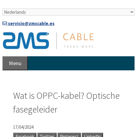
Doorgaan
naar
artikel
servicio@zmscable.es
Menu
Wat is OPPC-kabel? Optische
fasegeleider
17/04/2024
Facebook
Twitter
Pinterest
LinkedIn