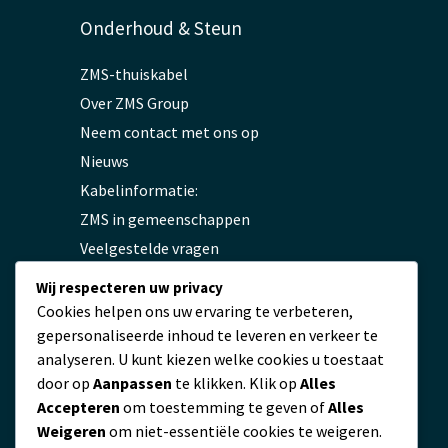
Onderhoud & Steun
ZMS-thuiskabel
Over ZMS Group
Neem contact met ons op
Nieuws
Kabelinformatie:
ZMS in gemeenschappen
Veelgestelde vragen
Privacybeleid
Wij respecteren uw privacy
Cookies helpen ons uw ervaring te verbeteren,
gepersonaliseerde inhoud te leveren en verkeer te
Contact
analyseren. U kunt kiezen welke cookies u toestaat
door op
Aanpassen
te klikken. Klik op
Alles
servicio@zmscable.es
Accepteren
om toestemming te geven of
Alles
+86-371-67829333
Weigeren
om niet-essentiële cookies te weigeren.