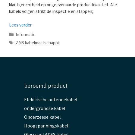
klantgerichtheid en ongeëvenaarde productkwaliteit. Alle
kabels volgen strikt de inspectie en stappen;.
Lees verder
Categorieën
Informatie
Tags
ZMS kabelmaatschappij
beroemd product
Elektrische antennekabel
ondergrondse kabel
Onderzeese kabel
Hoogspanningskabel
Glasvezel ADSS-kabel