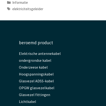
Categorieën
Informatie
Tags
elektriciteitsgeleider
beroemd product
Elektrische antennekabel
ondergrondse kabel
Onderzeese kabel
Hoogspanningskabel
Glasvezel ADSS-kabel
OPGW glasvezelkabel
Glasvezel fittingen
Lichtkabel