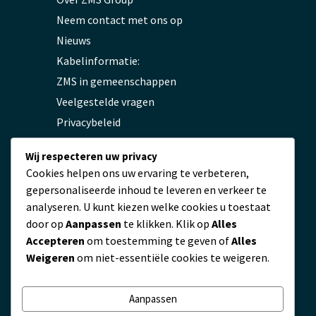
Neem contact met ons op
Nieuws
Kabelinformatie:
ZMS in gemeenschappen
Veelgestelde vragen
Privacybeleid
Wij respecteren uw privacy
Contact
Cookies helpen ons uw ervaring te verbeteren,
gepersonaliseerde inhoud te leveren en verkeer te
servicio@zmscable.es
analyseren. U kunt kiezen welke cookies u toestaat
door op
Aanpassen
te klikken. Klik op
Alles
+86-371-67829333
Accepteren
om toestemming te geven of
Alles
+86 17303836349
Weigeren
om niet-essentiële cookies te weigeren.
Plaza de Kaixuan, Zhengzhou, China
Aanpassen