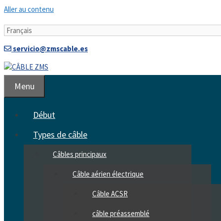
Aller au contenu
servicio@zmscable.es
Menu
Début
Types de câble
Câbles principaux
Câble aérien électrique
Câble ACSR
câble préassemblé