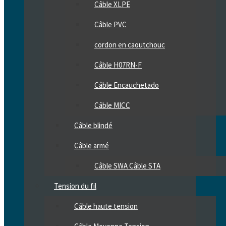
Câble XLPE
Câble PVC
cordon en caoutchouc
Câble H07RN-F
Câble Encauchetado
Câble MICC
Câble blindé
Câble armé
Câble SWA Câble STA
Tension du fil
Câble haute tension