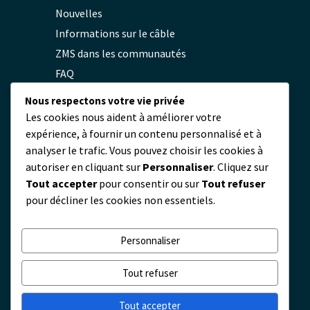
Nouvelles
Informations sur le câble
ZMS dans les communautés
FAQ
Politique de confidentialité
Nous respectons votre vie privée
Les cookies nous aident à améliorer votre
expérience, à fournir un contenu personnalisé et à
Contact
analyser le trafic. Vous pouvez choisir les cookies à
autoriser en cliquant sur
Personnaliser
. Cliquez sur
servicio@zmscable.es
Tout accepter
pour consentir ou sur
Tout refuser
+86-371-67829333
pour décliner les cookies non essentiels.
+86 17303836349
Place de Kaixuan, Zhengzhou, Chine
Personnaliser
Tout refuser
Tout accepter