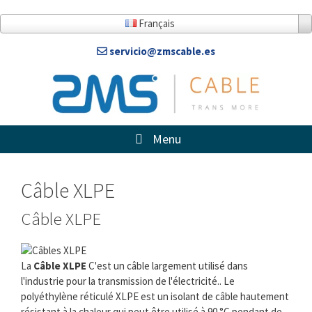
Aller
au
Français
contenu
servicio@zmscable.es
Menu
Câble XLPE
Câble XLPE
La
Câble XLPE
C'est un câble largement utilisé dans
l'industrie pour la transmission de l'électricité.. Le
polyéthylène réticulé XLPE est un isolant de câble hautement
résistant à la chaleur qui peut être utilisé à 90 °C pendant de