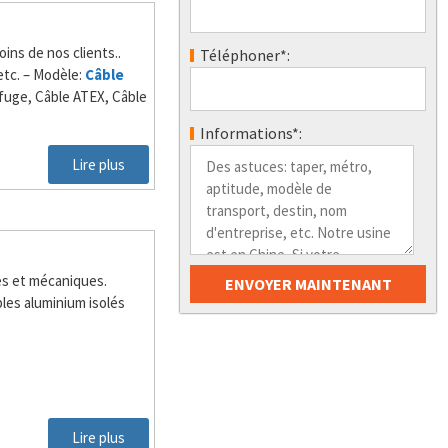
ins de nos clients..
Téléphoner*:
 etc. – Modèle:
Câble
ifuge, Câble ATEX, Câble
Informations*:
Lire plus
es et mécaniques.
bles aluminium isolés
Lire plus