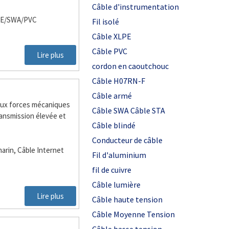
Câble d'instrumentation
LPE/SWA/PVC
Fil isolé
Câble XLPE
Câble PVC
Lire plus
cordon en caoutchouc
Câble H07RN-F
Câble armé
aux forces mécaniques
Câble SWA Câble STA
transmission élevée et
Câble blindé
Conducteur de câble
arin, Câble Internet
Fil d'aluminium
fil de cuivre
Câble lumière
Lire plus
Câble haute tension
Câble Moyenne Tension