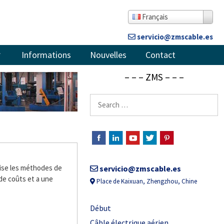
Français
servicio@zmscable.es
Informations
Nouvelles
Contact
– – – ZMS – – –
lise les méthodes de
servicio@zmscable.es
de coûts et a une
Place de Kaixuan, Zhengzhou, Chine
Début
Câble électrique aérien