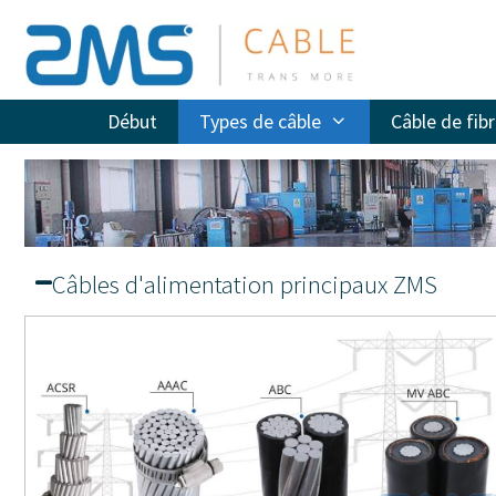
Début
Types de câble
Câble de fib
Câbles d'alimentation principaux ZMS