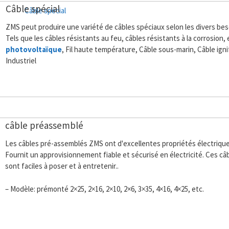
Câble spécial
ZMS peut produire une variété de câbles spéciaux selon les divers beso
Tels que les câbles résistants au feu, câbles résistants à la corrosion,
photovoltaïque
, Fil haute température, Câble sous-marin, Câble ign
Industriel
câble préassemblé
Les câbles pré-assemblés ZMS ont d'excellentes propriétés électriqu
Fournit un approvisionnement fiable et sécurisé en électricité. Ces câ
sont faciles à poser et à entretenir..
– Modèle: prémonté 2×25, 2×16, 2×10, 2×6, 3×35, 4×16, 4×25, etc.