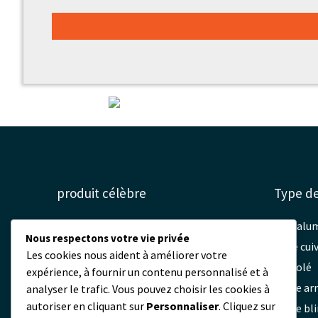
produit célèbre
Type de
Câble aérien électrique
Fil d'al
Nous respectons votre vie privée
câble souterrain
fil de cui
Les cookies nous aident à améliorer votre
Câble sous-marin
Fil isolé
expérience, à fournir un contenu personnalisé et à
Câble haute tension
Câble a
analyser le trafic. Vous pouvez choisir les cookies à
autoriser en cliquant sur
Personnaliser
. Cliquez sur
Câble ADSS à fibre optique
Câble bl