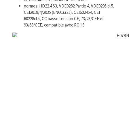
normes: HD22.4 S3, VDE0282 Partie 4, VDE0295 cl.5,
CEI2019/4/2035 (EN603321), CEI602454, CEI
60228cl.5, CC basse tension CE, 73/23/CEE et
93/68/CEE, compatible avec ROHS