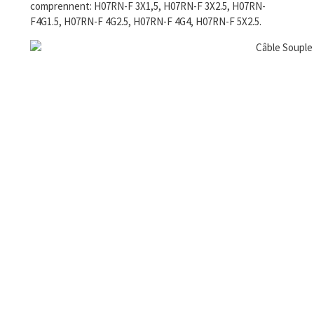
comprennent: H07RN-F 3X1,5, H07RN-F 3X2.5, H07RN-
F4G1.5, H07RN-F 4G2.5, H07RN-F 4G4, H07RN-F 5X2.5.