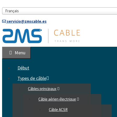
Aller
au
Français
contenu
servicio@zmscable.es
Menu
Début
Types de câble
Câbles principaux
Câble aérien électrique
Câble ACSR