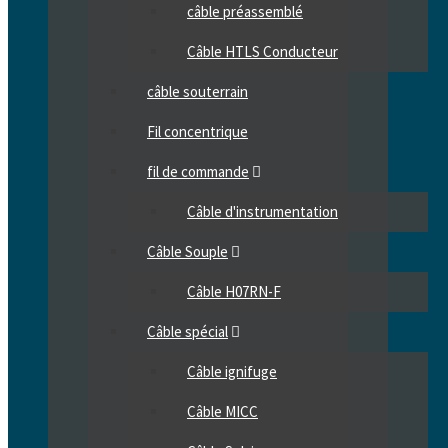
câble préassemblé
Câble HTLS Conducteur
câble souterrain
Fil concentrique
fil de commande
Câble d'instrumentation
Câble Souple
Câble H07RN-F
Câble spécial
Câble ignifuge
Câble MICC