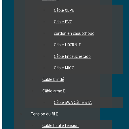
Câble XLPE
Câble PVC
cordon en caoutchouc
Câble H07RN-F
Câble Encauchetado
Câble MICC
Câble blindé
Câble armé
Câble SWA Câble STA
Tension du fil
Câble haute tension