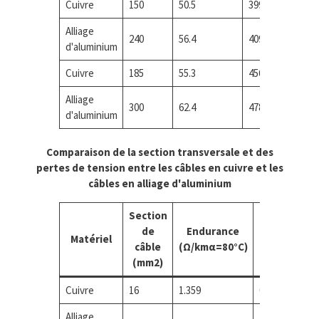
Cuivre
150
50.5
399
2
Alliage
240
56.4
409
2
d'aluminium
Cuivre
185
55.3
456
3
Alliage
300
62.4
478
3
d'aluminium
Comparaison de la section transversale et des
pertes de tension entre les câbles en cuivre et les
câbles en alliage d'aluminium
Section
Perte de
de
Endurance
tension(%
Matériel
câble
(Ω/kmα=80°C)
(Akkhkm)
(mm2)
cosφ=0,8)
Cuivre
16
1.359
0.518
Alliage