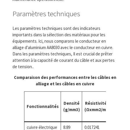
Paramètres techniques
Les paramètres techniques sont des indicateurs
importants dans la sélection des matériaux pour les
équipements. Ici, nous comparons le conducteur en
alliage d'aluminium AA8030 avec le conducteur en cuivre.
Dans les paramètres techniques, Il est crucial de prêter
attention à la capacité de courant du câble et aux pertes
de tension..
Comparaison des performances entre les câbles en
alliage et les câbles en cuivre
Densité
Résistivité
Conducti
Fonctionnalités
(g/mm3)
(Ωxmm2/m)
(SIGC%)
cuivre électrique
8.89
0.017241
100