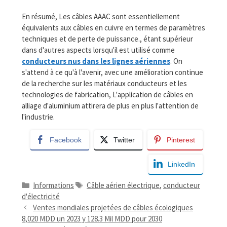
En résumé, Les câbles AAAC sont essentiellement
équivalents aux câbles en cuivre en termes de paramètres
techniques et de perte de puissance., étant supérieur
dans d'autres aspects lorsqu'il est utilisé comme
conducteurs nus dans les lignes aériennes
. On
s'attend à ce qu'à l'avenir, avec une amélioration continue
de la recherche sur les matériaux conducteurs et les
technologies de fabrication, L'application de câbles en
alliage d'aluminium attirera de plus en plus l'attention de
l'industrie.
Facebook
Twitter
Pinterest
LinkedIn
Catégories
Mots
Informations
Câble aérien électrique
,
conducteur
clés
d'électricité
Ventes mondiales projetées de câbles écologiques
8,020 MDD un 2023 y 128.3 Mil MDD pour 2030