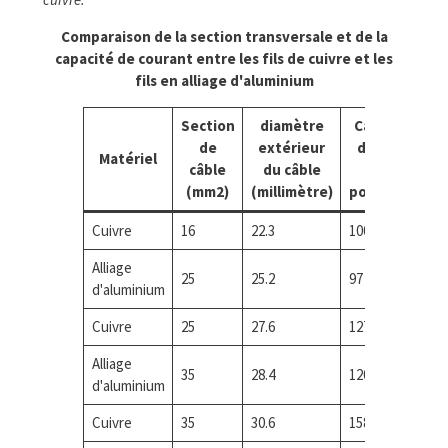
Comparaison de la section transversale et de la
capacité de courant entre les fils de cuivre et les
fils en alliage d'aluminium
Section
diamètre
Capacité
C
de
extérieur
de pose
Matériel
câble
du câble
de
c
(mm2)
(millimètre)
ponts(UN)
Cuivre
16
22.3
100
7
Alliage
25
25.2
97
7
d'aluminium
Cuivre
25
27.6
127
1
Alliage
35
28.4
120
9
d'aluminium
Cuivre
35
30.6
158
1