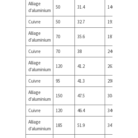
Alliage
50
31.4
146
1
d'aluminium
Cuivre
50
32.7
192
1
Alliage
70
35.6
187
1
d'aluminium
Cuivre
70
38
246
1
Alliage
120
41.2
263
1
d'aluminium
Cuivre
95
41.3
298
2
Alliage
150
47.5
304
2
d'aluminium
Cuivre
120
46.4
346
2
Alliage
185
51.9
347
2
d'aluminium