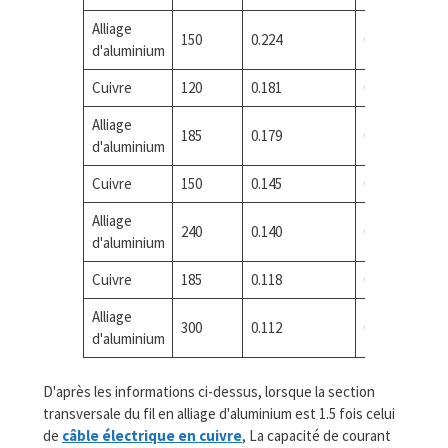
Alliage
150
0.224
0.101
d'aluminium
Cuivre
120
0.181
0.087
Alliage
185
0.179
0.080
d'aluminium
Cuivre
150
0.145
0.074
Alliage
240
0.140
0.071
d'aluminium
Cuivre
185
0.118
0.064
Alliage
300
0.112
0.059
d'aluminium
D'après les informations ci-dessus, lorsque la section
transversale du fil en alliage d'aluminium est 1.5 fois celui
de
câble électrique en cuivre
, La capacité de courant