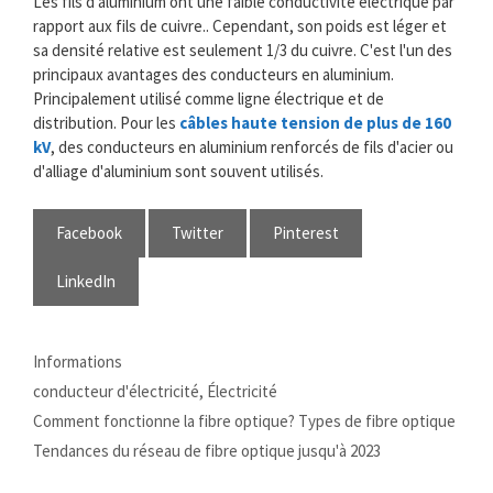
Les fils d'aluminium ont une faible conductivité électrique par
rapport aux fils de cuivre.. Cependant, son poids est léger et
sa densité relative est seulement 1/3 du cuivre. C'est l'un des
principaux avantages des conducteurs en aluminium.
Principalement utilisé comme ligne électrique et de
distribution. Pour les
câbles haute tension de plus de 160
kV
, des conducteurs en aluminium renforcés de fils d'acier ou
d'alliage d'aluminium sont souvent utilisés.
Facebook
Twitter
Pinterest
LinkedIn
Catégories
Informations
Mots
conducteur d'électricité
,
Électricité
clés
Comment fonctionne la fibre optique? Types de fibre optique
Tendances du réseau de fibre optique jusqu'à 2023