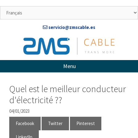
Aller
au
contenu
servicio@zmscable.es
Menu
Quel est le meilleur conducteur
d'électricité ??
04/01/2023
Facebook
Twitter
Pinterest
LinkedIn