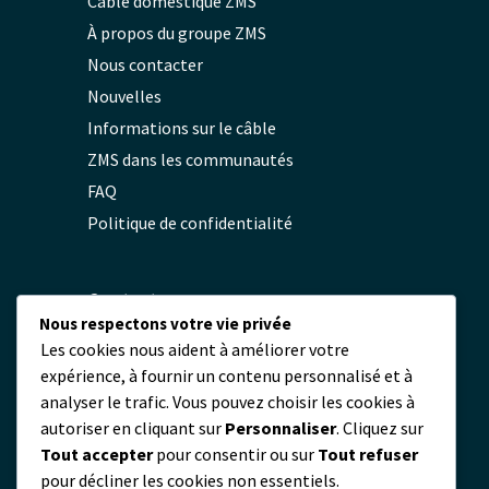
Câble domestique ZMS
À propos du groupe ZMS
Nous contacter
Nouvelles
Informations sur le câble
ZMS dans les communautés
FAQ
Politique de confidentialité
Contact
Nous respectons votre vie privée
Les cookies nous aident à améliorer votre
servicio@zmscable.es
expérience, à fournir un contenu personnalisé et à
+86-371-67829333
analyser le trafic. Vous pouvez choisir les cookies à
+86 17303836349
autoriser en cliquant sur
Personnaliser
. Cliquez sur
Place de Kaixuan, Zhengzhou, Chine
Tout accepter
pour consentir ou sur
Tout refuser
pour décliner les cookies non essentiels.