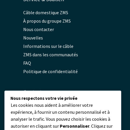
Câble domestique ZMS
À propos du groupe ZMS
Nous contacter
Nouvelles
Informations sur le câble
ZMS dans les communautés
FAQ
Politique de confidentialité
Contact
Nous respectons votre vie privée
Les cookies nous aident à améliorer votre
servicio@zmscable.es
expérience, à fournir un contenu personnalisé et à
+86-371-67829333
analyser le trafic. Vous pouvez choisir les cookies à
+86 17303836349
autoriser en cliquant sur
Personnaliser
. Cliquez sur
Place de Kaixuan, Zhengzhou, Chine