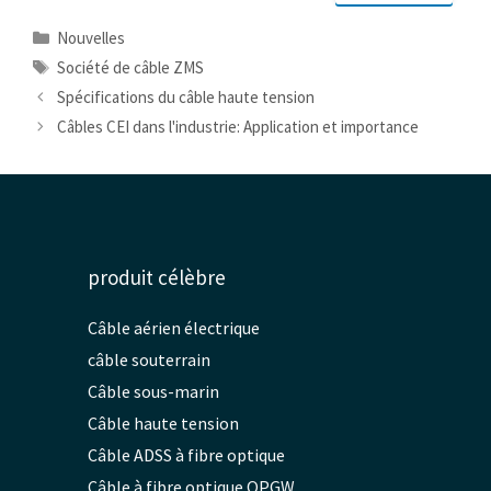
Catégories
Nouvelles
Mots
Société de câble ZMS
clés
Spécifications du câble haute tension
Câbles CEI dans l'industrie: Application et importance
produit célèbre
Câble aérien électrique
câble souterrain
Câble sous-marin
Câble haute tension
Câble ADSS à fibre optique
Câble à fibre optique OPGW