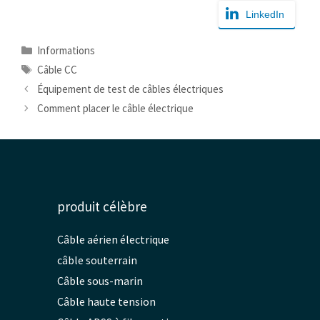
LinkedIn
Catégories
Informations
Mots
Câble CC
clés
Équipement de test de câbles électriques
Comment placer le câble électrique
produit célèbre
Câble aérien électrique
câble souterrain
Câble sous-marin
Câble haute tension