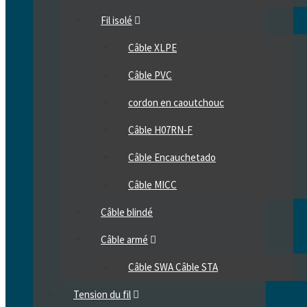
Fil isolé
Câble XLPE
Câble PVC
cordon en caoutchouc
Câble H07RN-F
Câble Encauchetado
Câble MICC
Câble blindé
Câble armé
Câble SWA Câble STA
Tension du fil