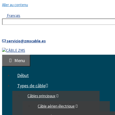
Aller au contenu
Français
servicio@zmscable.es
Menu
Début
Types de câble
Câbles principaux
Câble aérien électrique