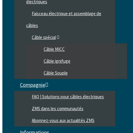
électriques
Faisceau électrique et assemblage de
câbles
Câble spécial
Câble MICC
Câble ignifuge
Câble Souple
Compagnie
FAQ | Solutions pour câbles électriques
ZMS dans les communautés
Abonnez-vous aux actualités ZMS
Informations