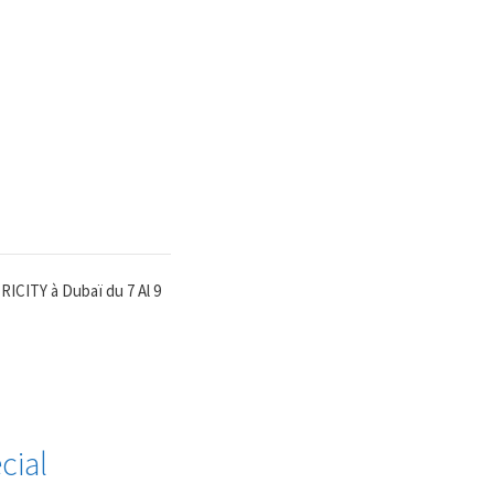
ICITY à Dubaï du 7 Al 9
cial