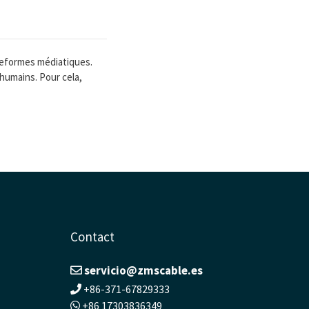
teformes médiatiques.
humains. Pour cela,
Contact
servicio@zmscable.es
+86-371-67829333
+86 17303836349