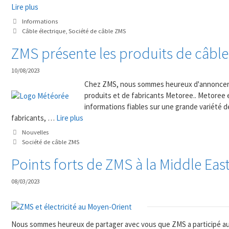
Lire plus
Catégories
Informations
Mots
Câble électrique
,
Société de câble ZMS
clés
ZMS présente les produits de câble
10/08/2023
Chez ZMS, nous sommes heureux d'annoncer q
produits et de fabricants Metoree.. Metoree 
informations fiables sur une grande variété d
fabricants, …
Lire plus
Catégories
Nouvelles
Mots
Société de câble ZMS
clés
Points forts de ZMS à la Middle East
08/03/2023
Nous sommes heureux de partager avec vous que ZMS a participé a