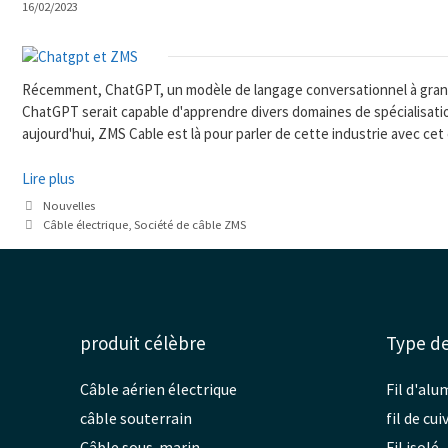
16/02/2023
Récemment, ChatGPT, un modèle de langage conversationnel à grande 
ChatGPT serait capable d'apprendre divers domaines de spécialisati
aujourd'hui, ZMS Cable est là pour parler de cette industrie avec cet
Lire plus
Catégories
Nouvelles
Mots
Câble électrique
,
Société de câble ZMS
clés
produit célèbre
Type de
Câble aérien électrique
Fil d'al
câble souterrain
fil de cui
Câble sous-marin
Fil isolé