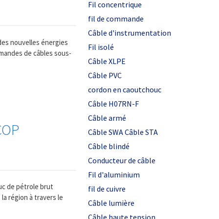
Fil concentrique
fil de commande
Câble d'instrumentation
 des nouvelles énergies
Fil isolé
mmandes de câbles sous-
Câble XLPE
Câble PVC
cordon en caoutchouc
Câble H07RN-F
Câble armé
ACOP
Câble SWA Câble STA
Câble blindé
Conducteur de câble
Fil d'aluminium
uc de pétrole brut
fil de cuivre
la région à travers le
Câble lumière
Câble haute tension