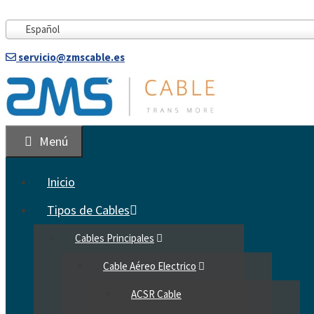
Saltar
al
Español
contenido
servicio@zmscable.es
Menú
Inicio
Tipos de Cables
Cables Principales
Cable Aéreo Electrico
ACSR Cable