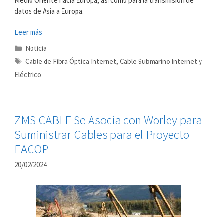
Medio Oriente hacia Europa, así como para la transmisión de
datos de Asia a Europa.
Leer más
Categorías
Noticia
Etiquetas
Cable de Fibra Óptica Internet
,
Cable Submarino Internet y
Eléctrico
ZMS CABLE Se Asocia con Worley para
Suministrar Cables para el Proyecto
EACOP
20/02/2024