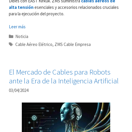
Dibes con EAST Kirkuk. ZMS suministra
cables aéreos de
alta tensión
esenciales y accesorios relacionados cruciales
para la ejecución del proyecto.
Leer más
Categorías
Noticia
Etiquetas
Cable Aéreo Elétrico
,
ZMS Cable Empresa
El Mercado de Cables para Robots
ante la Era de la Inteligencia Artificial
03/04/2024