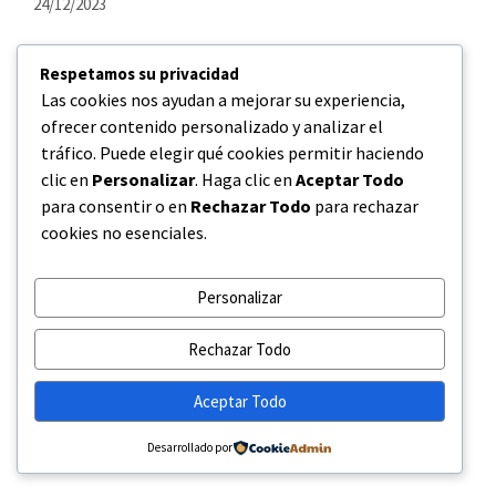
24/12/2023
Respetamos su privacidad
Las cookies nos ayudan a mejorar su experiencia,
ofrecer contenido personalizado y analizar el
tráfico. Puede elegir qué cookies permitir haciendo
clic en
Personalizar
. Haga clic en
Aceptar Todo
para consentir o en
Rechazar Todo
para rechazar
cookies no esenciales.
Personalizar
Rechazar Todo
A medida que las luces parpadean y los árboles se adornan, en
ZMS CABLE nos envolvemos en el espíritu festivo, deseando
Aceptar Todo
compartir esta alegría con cada uno de ustedes. A nuestros
estimados clientes y socios, extendemos nuestros más
Desarrollado por
cálidos deseos de Feliz Navidad y un Próspero Año Nuevo.