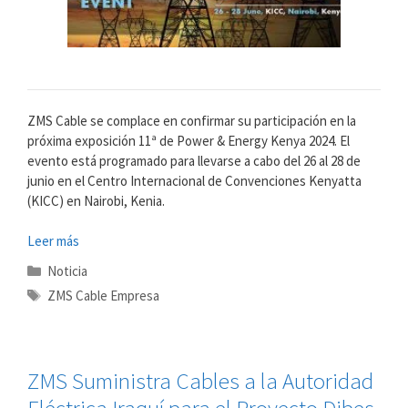
ZMS Cable se complace en confirmar su participación en la
próxima exposición 11ª de Power & Energy Kenya 2024. El
evento está programado para llevarse a cabo del 26 al 28 de
junio en el Centro Internacional de Convenciones Kenyatta
(KICC) en Nairobi, Kenia.
Leer más
Categorías
Noticia
Etiquetas
ZMS Cable Empresa
ZMS Suministra Cables a la Autoridad
Eléctrica Iraquí para el Proyecto Dibes-