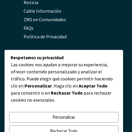
Noticia
Cable Información
ZMS en Comunidades
FAQs
Política de Privacidad
Contacto
Respetamos su privacidad
Las cookies nos ayudan a mejorar su experiencia,
ofrecer contenido personalizado y analizar el
servicio@zmscable.es
tráfico. Puede elegir qué cookies permitir haciendo
+86-371-67829333
clic en
Personalizar
. Haga clic en
Aceptar Todo
+86 17303836349
para consentir o en
Rechazar Todo
para rechazar
Plaza de Kaixuan, Zhengzhou, China
cookies no esenciales.
Personalizar
Rechazar Todo