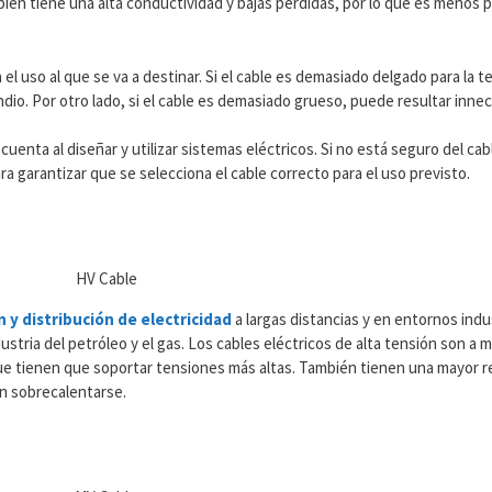
ién tiene una alta conductividad y bajas pérdidas, por lo que es menos p
 uso al que se va a destinar. Si el cable es demasiado delgado para la te
ndio. Por otro lado, si el cable es demasiado grueso, puede resultar inn
uenta al diseñar y utilizar sistemas eléctricos. Si no está seguro del ca
 garantizar que se selecciona el cable correcto para el uso previsto.
 y distribución de electricidad
a largas distancias y en entornos indu
industria del petróleo y el gas. Los cables eléctricos de alta tensión son 
ue tienen que soportar tensiones más altas. También tienen una mayor res
in sobrecalentarse.