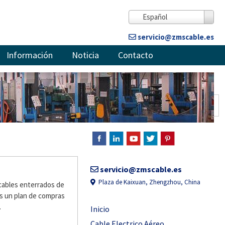
Español
servicio@zmscable.es
Información
Noticia
Contacto
– – – ZMS – – –
servicio@zmscable.es
Plaza de Kaixuan, Zhengzhou, China
y cables enterrados de
os un plan de compras
.
Inicio
Cable Electrico Aéreo