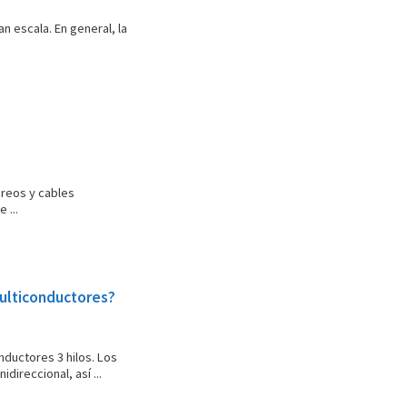
an escala. En general, la
éreos y cables
 ...
ulticonductores?
nductores 3 hilos. Los
direccional, así ...