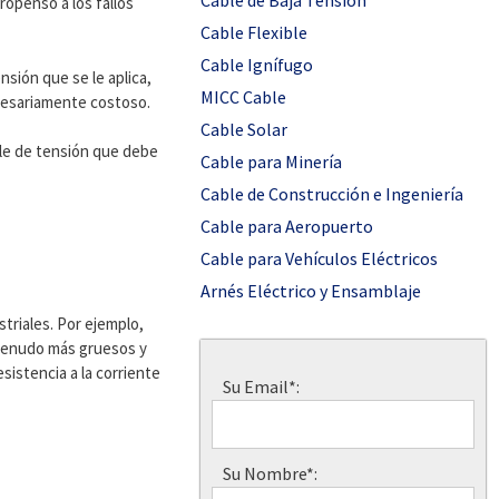
Cable de Baja Tensión
ropenso a los fallos
Cable Flexible
Cable Ignífugo
nsión que se le aplica,
MICC Cable
ecesariamente costoso.
Cable Solar
ble de tensión que debe
Cable para Minería
Cable de Construcción e Ingeniería
Cable para Aeropuerto
Cable para Vehículos Eléctricos
Arnés Eléctrico y Ensamblaje
striales. Por ejemplo,
a menudo más gruesos y
istencia a la corriente
Su Email*:
Su Nombre*: