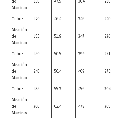
de
150
47.5
304
210
Aluminio
Cobre
120
46.4
346
240
Aleación
de
185
51.9
347
236
Aluminio
Cobre
150
50.5
399
271
Aleación
de
240
56.4
409
272
Aluminio
Cobre
185
55.3
456
304
Aleación
de
300
62.4
478
308
Aluminio