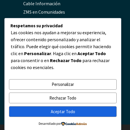
Cable Información
ZMS en Comunidades
FAQs
Respetamos su privacidad
Política de Privacidad
Las cookies nos ayudan a mejorar su experiencia,
ofrecer contenido personalizado y analizar el
tráfico. Puede elegir qué cookies permitir haciendo
Contacto
clic en
Personalizar
. Haga clic en
Aceptar Todo
para consentir o en
Rechazar Todo
para rechazar
servicio@zmscable.es
cookies no esenciales.
+86-371-67829333
+86 17303836349
Personalizar
Plaza de Kaixuan, Zhengzhou, China
Rechazar Todo
Aceptar Todo
Desarrollado por