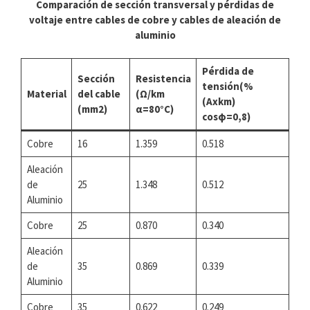
Comparación de sección transversal y pérdidas de
voltaje entre cables de cobre y cables de aleación de
aluminio
Pérdida de
Sección
Resistencia
tensión(%
Material
del cable
(Ω/km
(Axkm)
(mm2)
α=80°C)
cosφ=0,8)
Cobre
16
1.359
0.518
Aleación
de
25
1.348
0.512
Aluminio
Cobre
25
0.870
0.340
Aleación
de
35
0.869
0.339
Aluminio
Cobre
35
0.622
0.249