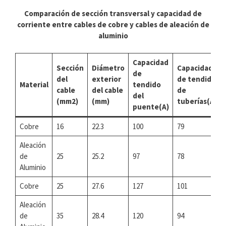
Comparación de sección transversal y capacidad de
corriente entre cables de cobre y cables de aleación de
aluminio
Capacidad
Sección
Diámetro
Capacidad
de
del
exterior
de tendido
Material
tendido
cable
del cable
de
del
(mm2)
(mm)
tuberías(A)
puente(A)
Cobre
16
22.3
100
79
Aleación
de
25
25.2
97
78
Aluminio
Cobre
25
27.6
127
101
Aleación
de
35
28.4
120
94