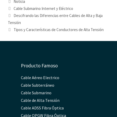
Categorías
Noticia
Etiquetas
Cable Submarino Internet y Eléctrico
Descifrando las Diferencias entre Cables de Alta y Baja
Tensión
Tipos y Características de Conductores de Alta Tensión
Producto Famoso
Cable Aéreo Electrico
Cable Subterráneo
Cable Submarino
Cable de Alta Tensión
Cable ADSS Fibra Óptica
Cable OPGW Fibra Óptica