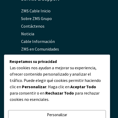
ZMS Cable Inicio
Sobre ZMS Grupo
Contáctenos
Noticia
Cable Información
ZMS en Comunidades
FAQs
Respetamos su privacidad
Política de Privacidad
Las cookies nos ayudan a mejorar su experiencia,
ofrecer contenido personalizado y analizar el
tráfico. Puede elegir qué cookies permitir haciendo
Contacto
clic en
Personalizar
. Haga clic en
Aceptar Todo
para consentir o en
Rechazar Todo
para rechazar
servicio@zmscable.es
cookies no esenciales.
+86-371-67829333
+86 17303836349
Personalizar
Plaza de Kaixuan, Zhengzhou, China