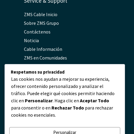
Service & Support
ZMS Cable Inicio
Sobre ZMS Grupo
Contáctenos
Noticia
Cable Información
ZMS en Comunidades
FAQs
Respetamos su privacidad
Política de Privacidad
Las cookies nos ayudan a mejorar su experiencia,
ofrecer contenido personalizado y analizar el
tráfico. Puede elegir qué cookies permitir haciendo
Contacto
clic en
Personalizar
. Haga clic en
Aceptar Todo
para consentir o en
Rechazar Todo
para rechazar
servicio@zmscable.es
cookies no esenciales.
+86-371-67829333
+86 17303836349
Personalizar
Plaza de Kaixuan, Zhengzhou, China