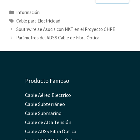
Categorías
Información
Etiquetas
Cable para Electricidad
Southwire se Asocia con NKT en el Proyecto CHPE
Parámetros del ADSS Cable de Fibra Óptica
Producto Famoso
Cable Aéreo Electrico
Cable Subterráneo
Cable Submarino
Cable de Alta Tensión
Cable ADSS Fibra Óptica