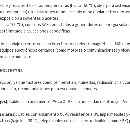
xible y resistente a altas temperaturas (hasta 150 °C), ideal para siste
ectos temporales) o instalaciones donde el cable debe doblarse frecuent
 exposición a solventes o aceites.
hasta 200 °C), como los SAE conectados a generadores de energía solar
está limitado a aplicaciones específicas.
 de blindaje en entornos con interferencias electromagnéticas (EMI). Lo
 equipos electrónicos cercanos (como motores o comunicaciones) y viceve
temas de monitoreo.
s extremas
lección, ya que factores como temperatura, humedad, radiación solar, cor
ontinuación, recomendaciones para escenarios comunes:
jes):
Cables con aislamiento PVC o XLPE, sin necesidad de blindaje. Priori
solares):
Cables con aislamiento XLPE resistente a UV, impermeables y 
as (bajo los -20 °C), elegir cables con aislamiento flexible (como EPR) 