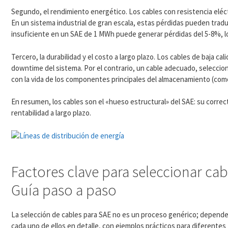
Segundo, el rendimiento energético. Los cables con resistencia eléctr
En un sistema industrial de gran escala, estas pérdidas pueden tradu
insuficiente en un SAE de 1 MWh puede generar pérdidas del 5-8%, lo q
Tercero, la durabilidad y el costo a largo plazo. Los cables de baja 
downtime del sistema. Por el contrario, un cable adecuado, seleccion
con la vida de los componentes principales del almacenamiento (como
En resumen, los cables son el «hueso estructural» del SAE: su correct
rentabilidad a largo plazo.
Factores clave para seleccionar ca
Guía paso a paso
La selección de cables para SAE no es un proceso genérico; depende
cada uno de ellos en detalle, con ejemplos prácticos para diferentes 