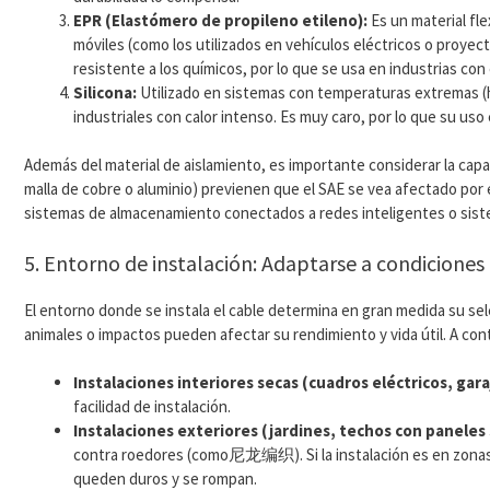
EPR (Elastómero de propileno etileno):
Es un material fle
móviles (como los utilizados en vehículos eléctricos o proy
resistente a los químicos, por lo que se usa en industrias con
Silicona:
Utilizado en sistemas con temperaturas extremas (
industriales con calor intenso. Es muy caro, por lo que su uso 
Además del material de aislamiento, es importante considerar la capa
malla de cobre o aluminio) previenen que el SAE se vea afectado por
sistemas de almacenamiento conectados a redes inteligentes o sis
5. Entorno de instalación: Adaptarse a condicione
El entorno donde se instala el cable determina en gran medida su se
animales o impactos pueden afectar su rendimiento y vida útil. A c
Instalaciones interiores secas (cuadros eléctricos, gara
facilidad de instalación.
Instalaciones exteriores (jardines, techos con paneles 
contra roedores (como尼龙编织). Si la instalación es en zonas frí
queden duros y se rompan.