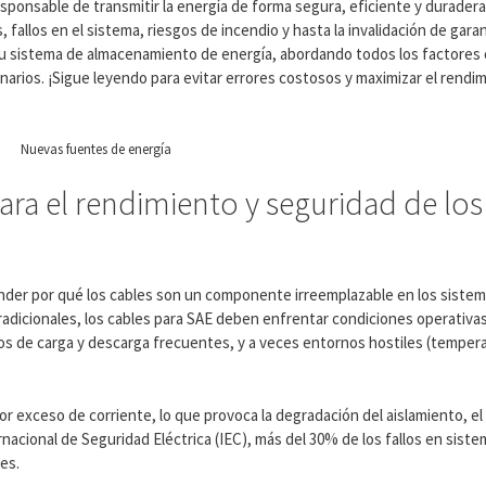
sponsable de transmitir la energía de forma segura, eficiente y duradera. 
allos en el sistema, riesgos de incendio y hasta la invalidación de garant
u sistema de almacenamiento de energía, abordando todos los factores 
arios. ¡Sigue leyendo para evitar errores costosos y maximizar el rendi
Nuevas fuentes de energía
ara el rendimiento y seguridad de los
tender por qué los cables son un componente irreemplazable en los sist
 tradicionales, los cables para SAE deben enfrentar condiciones operativa
los de carga y descarga frecuentes, y a veces entornos hostiles (temper
 exceso de corriente, lo que provoca la degradación del aislamiento, el 
ernacional de Seguridad Eléctrica (IEC), más del 30% de los fallos en si
es.