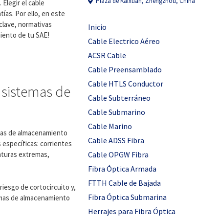
Plaza de Kaixuan, Zhengzhou, China
Elegir el cable
ías. Por ello, en este
clave, normativas
Inicio
miento de tu SAE!
Cable Electrico Aéreo
ACSR Cable
Cable Preensamblado
Cable HTLS Conductor
 sistemas de
Cable Subterráneo
Cable Submarino
Cable Marino
emas de almacenamiento
Cable ADSS Fibra
s específicas: corrientes
Cable OPGW Fibra
aturas extremas,
Fibra Óptica Armada
FTTH Cable de Bajada
riesgo de cortocircuito y,
Fibra Óptica Submarina
stemas de almacenamiento
Herrajes para Fibra Óptica