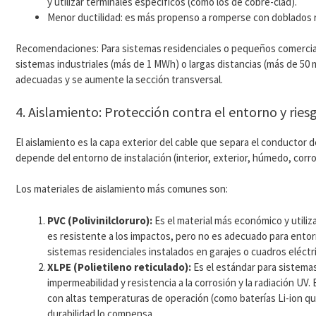
y utilizar terminales específicos (como los de cobre-clad).
Menor ductilidad: es más propenso a romperse con doblados re
Recomendaciones: Para sistemas residenciales o pequeños comerciales
sistemas industriales (más de 1 MWh) o largas distancias (más de 50 
adecuadas y se aumente la sección transversal.
4. Aislamiento: Protección contra el entorno y ries
El aislamiento es la capa exterior del cable que separa el conductor 
depende del entorno de instalación (interior, exterior, húmedo, corro
Los materiales de aislamiento más comunes son:
PVC (Polivinilcloruro):
Es el material más económico y utili
es resistente a los impactos, pero no es adecuado para entor
sistemas residenciales instalados en garajes o cuadros eléctr
XLPE (Polietileno reticulado):
Es el estándar para sistemas
impermeabilidad y resistencia a la corrosión y la radiación U
con altas temperaturas de operación (como baterías Li-ion qu
durabilidad lo compensa.