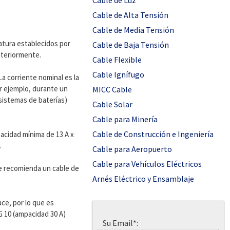
Cable de Luz
Cable de Alta Tensión
Cable de Media Tensión
atura establecidos por
Cable de Baja Tensión
nteriormente.
Cable Flexible
Cable Ignífugo
La corriente nominal es la
or ejemplo, durante un
MICC Cable
sistemas de baterías)
Cable Solar
Cable para Minería
Cable de Construcción e Ingeniería
pacidad mínima de 13 A x
.
Cable para Aeropuerto
Cable para Vehículos Eléctricos
se recomienda un cable de
Arnés Eléctrico y Ensamblaje
uce, por lo que es
G 10 (ampacidad 30 A)
Su Email*: