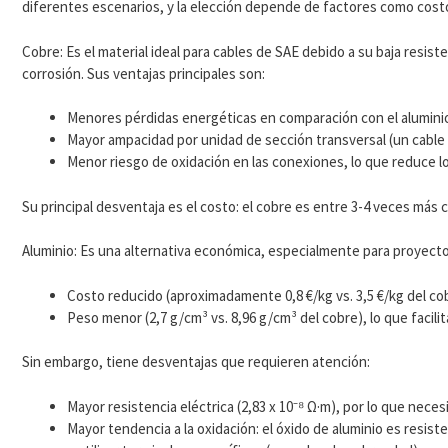
diferentes escenarios, y la elección depende de factores como costo,
Cobre: Es el material ideal para cables de SAE debido a su baja resistenc
corrosión. Sus ventajas principales son:
Menores pérdidas energéticas en comparación con el alumini
Mayor ampacidad por unidad de sección transversal (un cable
Menor riesgo de oxidación en las conexiones, lo que reduce lo
Su principal desventaja es el costo: el cobre es entre 3-4 veces más 
Aluminio: Es una alternativa económica, especialmente para proyectos
Costo reducido (aproximadamente 0,8 €/kg vs. 3,5 €/kg del co
Peso menor (2,7 g/cm³ vs. 8,96 g/cm³ del cobre), lo que facilita
Sin embargo, tiene desventajas que requieren atención:
Mayor resistencia eléctrica (2,83 x 10⁻⁸ Ω·m), por lo que nece
Mayor tendencia a la oxidación: el óxido de aluminio es resi