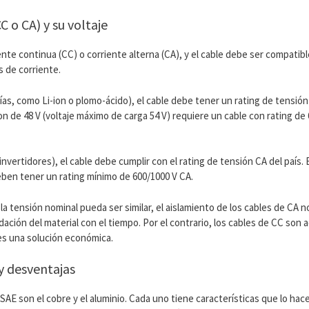
C o CA) y su voltaje
e continua (CC) o corriente alterna (CA), y el cable debe ser compatible
s de corriente.
, como Li-ion o plomo-ácido), el cable debe tener un rating de tensión 
n de 48 V (voltaje máximo de carga 54 V) requiere un cable con rating de 
nvertidores), el cable debe cumplir con el rating de tensión CA del país.
 deben tener un rating mínimo de 600/1000 V CA.
a tensión nominal pueda ser similar, el aislamiento de los cables de CA 
radación del material con el tiempo. Por el contrario, los cables de CC so
es una solución económica.
 y desventajas
SAE son el cobre y el aluminio. Cada uno tiene características que lo ha