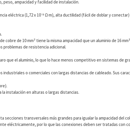
 peso, ampacidad y facilidad de instalación.
ia eléctrica (1,72 x 10⁻⁸ Ω·m), alta ductilidad (fácil de doblar y conectar) 
o.
 de cobre de 10 mm² tiene la misma ampacidad que un aluminio de 16 mm²
s problemas de resistencia adicional.
caro que el aluminio, lo que lo hace menos competitivo en sistemas de gra
 industriales o comerciales con largas distancias de cableado. Sus carac
bre).
 la instalación en alturas o largas distancias.
sita secciones transversales más grandes para igualar la ampacidad del co
stente eléctricamente, por lo que las conexiones deben ser tratadas con