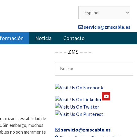
servicio@zmscable.es
nformación
Noticia
Contacto
– – – ZMS – – –
Buscar:
antizar la estabilidad de
es. Sin embargo, muchos
servicio@zmscable.es
 cables no son meramente