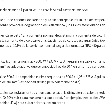
 fundamental para evitar sobrecalentamientos
ble puede conducir de forma segura sin sobrepasar los límites de temper
cedente provoca la degradación del aislamiento y los fallos mencionados a
s clave del SAE: la corriente nominal del sistema y la corriente de pico. 
 la corriente de pico ocurre en situaciones de carga/descarga rápida (p
 menos el 125% de la corriente nominal (según la normativa NEC 480 para 
 kW (corriente nominal = 3000 W / 230 V = 13 A) requiere un cable con am
1 mm²) es adecuado, ya que su ampacidad es de 20 A en entornos cerrados
 de 500 A. La ampacidad mínima requerida es 500 A x 1,25 = 625 A. Aquí, 
o de 400 mm² (ampacidad similar, pero con menor costo).
bles se instalan juntos en un canal o tubo, la disipación de calor se red
un 20-30% más) para mantener la ampacidad. Por ejemplo, tres cables AW
acidad 40 A) para evitar sobrecalentamientos.