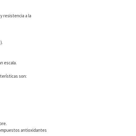
y resistencia a la
).
n escala.
terísticas son:
bre.
 compuestos antioxidantes