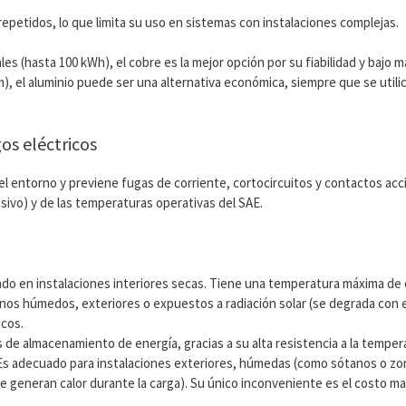
petidos, lo que limita su uso en sistemas con instalaciones complejas.
 (hasta 100 kWh), el cobre es la mejor opción por su fiabilidad y bajo 
m), el aluminio puede ser una alternativa económica, siempre que se util
gos eléctricos
del entorno y previene fugas de corriente, cortocircuitos y contactos acc
sivo) y de las temperaturas operativas del SAE.
zado en instalaciones interiores secas. Tiene una temperatura máxima de 
nos húmedos, exteriores o expuestos a radiación solar (se degrada con el
icos.
 de almacenamiento de energía, gracias a su alta resistencia a la tempera
V. Es adecuado para instalaciones exteriores, húmedas (como sótanos o z
e generan calor durante la carga). Su único inconveniente es el costo ma