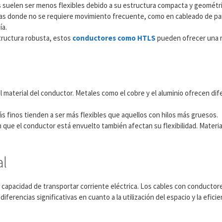
s suelen ser menos flexibles debido a su estructura compacta y geométri
ijas donde no se requiere movimiento frecuente, como en cableado de pan
ía.
structura robusta, estos
conductores como HTLS
pueden ofrecer una m
l material del conductor. Metales como el cobre y el aluminio ofrecen di
 finos tienden a ser más flexibles que aquellos con hilos más gruesos.
 en que el conductor está envuelto también afectan su flexibilidad. Materi
al
 capacidad de transportar corriente eléctrica. Los cables con conductor
rencias significativas en cuanto a la utilización del espacio y la eficie