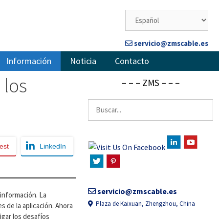
servicio@zmscable.es
Información
Noticia
Contacto
 los
– – – ZMS – – –
Buscar:
est
LinkedIn
servicio@zmscable.es
 información. La
Plaza de Kaixuan, Zhengzhou, China
s de la aplicación. Ahora
igar los desafíos